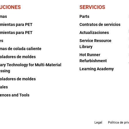
UCIONES
SERVICIOS
emas
Parts
mientas para PET
Contratos de servicios
mientas para PET
Actualizaciones
es
Service Resource
Library
mas de colada caliente
Hot Runner
oladores de moldes
Refurbishment
iary Technology for Multi-Material
Learning Academy
ssing
oladores de moldes
ales
ences and Tools
Legal
Politica de pri