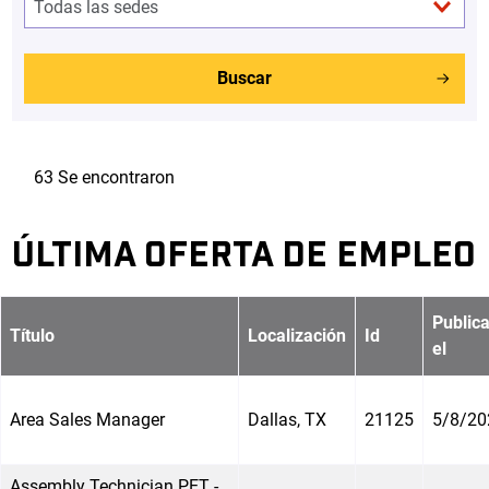
Buscar
63 Se encontraron
ÚLTIMA OFERTA DE EMPLEO
Public
Título
Localización
Id
el
Area Sales Manager
Dallas, TX
21125
5/8/20
Assembly Technician PET -