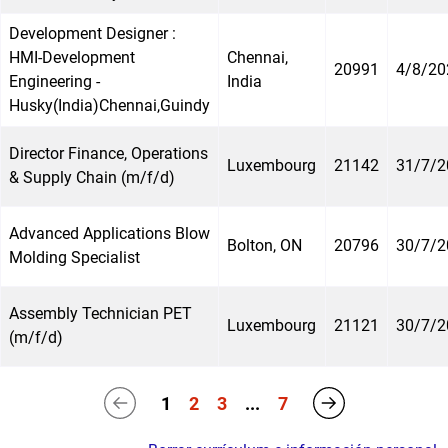
Development Designer :
HMI-Development
Chennai,
20991
4/8/20
Engineering -
India
Husky(India)Chennai,Guindy
Director Finance, Operations
Luxembourg
21142
31/7/2
& Supply Chain (m/f/d)
Advanced Applications Blow
Bolton, ON
20796
30/7/2
Molding Specialist
Assembly Technician PET
Luxembourg
21121
30/7/2
(m/f/d)
1
2
3
...
7