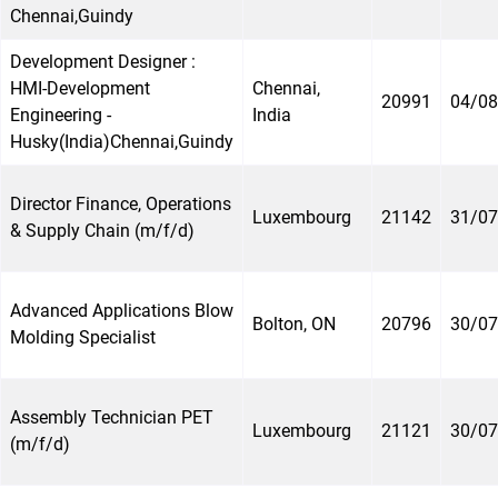
Chennai,Guindy
Development Designer :
HMI-Development
Chennai,
20991
04/08
Engineering -
India
Husky(India)Chennai,Guindy
Director Finance, Operations
Luxembourg
21142
31/07
& Supply Chain (m/f/d)
Advanced Applications Blow
Bolton, ON
20796
30/07
Molding Specialist
Assembly Technician PET
Luxembourg
21121
30/07
(m/f/d)