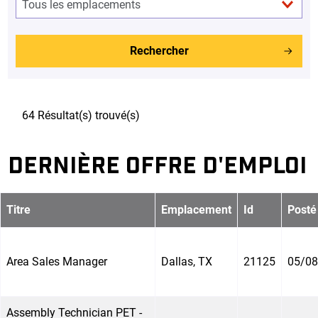
Rechercher
64 Résultat(s) trouvé(s)
DERNIÈRE OFFRE D'EMPLOI
Titre
Emplacement
Id
Posté
Area Sales Manager
Dallas, TX
21125
05/08
Assembly Technician PET -