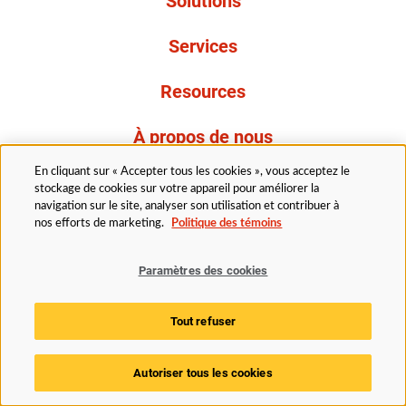
Solutions
Services
Resources
À propos de nous
En cliquant sur « Accepter tous les cookies », vous acceptez le
stockage de cookies sur votre appareil pour améliorer la
navigation sur le site, analyser son utilisation et contribuer à
nos efforts de marketing.
Politique des témoins
Paramètres des cookies
Légal
Politique de confidentialité
Politique d’accessibilité
Politique en matière de cookies
Paramètres des cookies
Tout refuser
© 2025 Husky Technologies. Tous droits réservés.
Autoriser tous les cookies