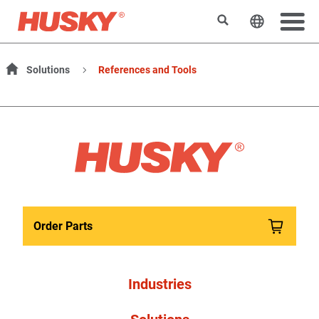
Rechercher
Changer l
Solutions
References and Tools
Order Parts
Industries