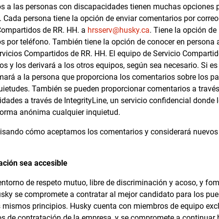
os a las personas con discapacidades tienen muchas opciones p
 Cada persona tiene la opción de enviar comentarios por correo 
Compartidos de RR. HH. a
hrsserv@husky.ca
. Tiene la opción de
s por teléfono. También tiene la opción de conocer en persona
rvicios Compartidos de RR. HH. El equipo de Servicio Compartid
s y los derivará a los otros equipos, según sea necesario. Si e
rmará a la persona que proporciona los comentarios sobre los 
uietudes. También se pueden proporcionar comentarios a travé
idades a través de IntegrityLine, un servicio confidencial donde
forma anónima cualquier inquietud.
visando cómo aceptamos los comentarios y considerará nuevos
ación sea accesible
torno de respeto mutuo, libre de discriminación y acoso, y fome
usky se compromete a contratar al mejor candidato para los pue
mismos principios. Husky cuenta con miembros de equipo exclu
s de contratación de la empresa, y se compromete a continuar 