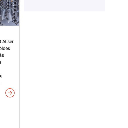
Al ser
oldes
ás
e
de
.