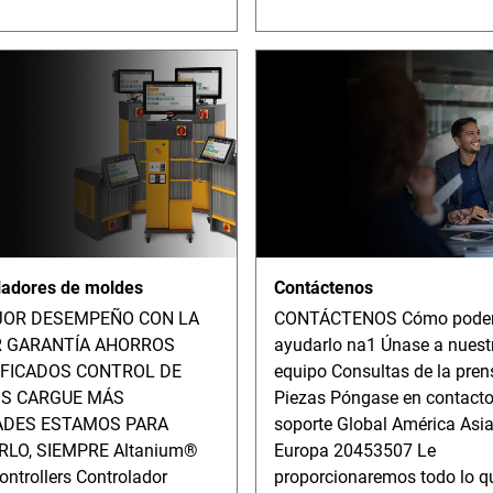
ladores de moldes
Contáctenos
JOR DESEMPEÑO CON LA
CONTÁCTENOS Cómo pod
 GARANTÍA AHORROS
ayudarlo na1 Únase a nuest
IFICADOS CONTROL DE
equipo Consultas de la pren
S CARGUE MÁS
Piezas Póngase en contact
ADES ESTAMOS PARA
soporte Global América Asi
RLO, SIEMPRE Altanium®
Europa 20453507 Le
ntrollers Controlador
proporcionaremos todo lo q