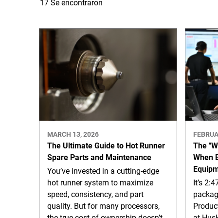
17 Se encontraron
MARCH 13, 2026
FEBRUA
The Ultimate Guide to Hot Runner
The "W
Spare Parts and Maintenance
When E
Equipm
You’ve invested in a cutting-edge
hot runner system to maximize
It’s 2:
speed, consistency, and part
packagi
quality. But for many processors,
Product
the true cost of ownership doesn’t
at Hus