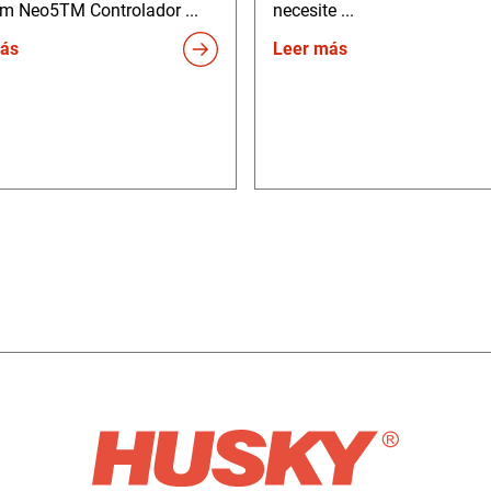
um Neo5TM Controlador ...
necesite ...
ás
Leer más