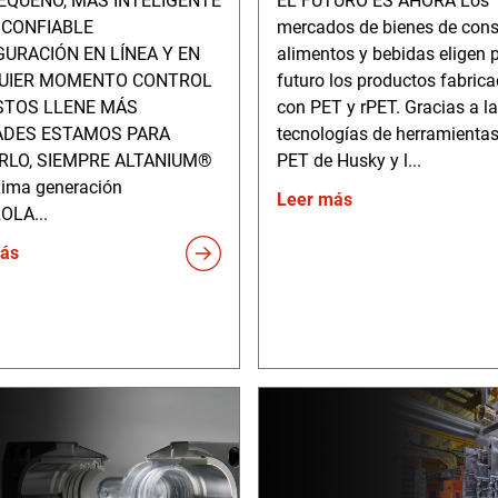
EQUEÑO, MÁS INTELIGENTE
EL FUTURO ES AHORA Los
 CONFIABLE
mercados de bienes de con
GURACIÓN EN LÍNEA Y EN
alimentos y bebidas eligen p
UIER MOMENTO CONTROL
futuro los productos fabric
STOS LLENE MÁS
con PET y rPET. Gracias a l
ADES ESTAMOS PARA
tecnologías de herramienta
RLO, SIEMPRE ALTANIUM®
PET de Husky y l...
xima generación
Leer más
OLA...
ás