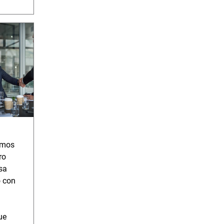
emos
ro
sa
o con
a
ue