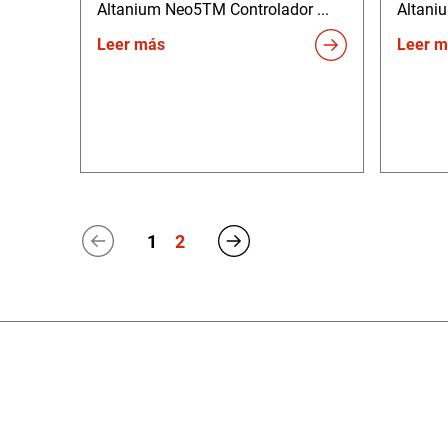
Altanium Neo5TM Controlador ...
Altani
Leer más
Leer m
1
2