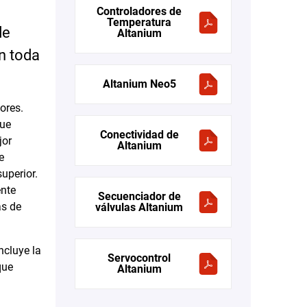
Controladores de
Temperatura
de
Altanium
en toda
Altanium Neo5
ores.
que
Conectividad de
jor
Altanium
e
uperior.
ente
Secuenciador de
as de
válvulas Altanium
ncluye la
Servocontrol
que
Altanium