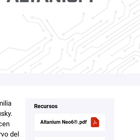
ilia
Recursos
sky.
Altanium Neo6®.pdf
ecen
rvo del