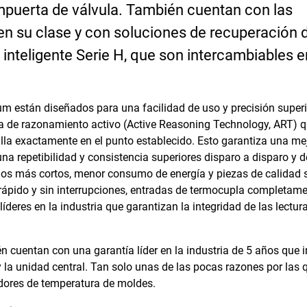
mpuerta de válvula. También cuentan con las
n su clase y con soluciones de recuperación 
l inteligente Serie H, que son intercambiables 
m están diseñados para una facilidad de uso y precisión superi
gía de razonamiento activo (Active Reasoning Technology, ART) 
lla exactamente en el punto establecido. Esto garantiza una me
una repetibilidad y consistencia superiores disparo a disparo y d
os más cortos, menor consumo de energía y piezas de calidad s
 rápido y sin interrupciones, entradas de termocupla completam
deres en la industria que garantizan la integridad de las lectur
cuentan con una garantía líder en la industria de 5 años que i
H y la unidad central. Tan solo unas de las pocas razones por las 
adores de temperatura de moldes.