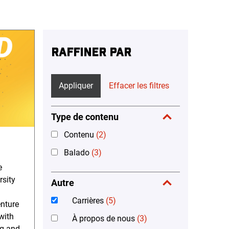
RAFFINER PAR
Appliquer
Effacer les filtres
Type de contenu
Contenu
(2)
Balado
(3)
e
rsity
Autre
Carrières
(5)
enture
with
À propos de nous
(3)
ng and