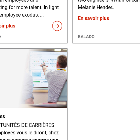
ng for more talent. In light
Melanie Hender...
 employee exodus, ...
En savoir plus
ir plus
O
BALADO
res
TUNITÉS DE CARRIÈRES
loyés vous le diront, chez