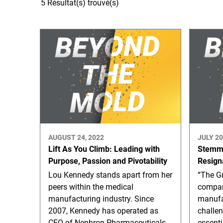
5 Résultat(s) trouvé(s)
AUGUST 24, 2022
JULY 20
Lift As You Climb: Leading with
Stemmi
Purpose, Passion and Pivotability
Resign
Lou Kennedy stands apart from her
“The Gr
peers within the medical
compan
manufacturing industry. Since
manufac
2007, Kennedy has operated as
challen
CEO of Nephron Pharmaceuticals.
essent