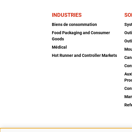
INDUSTRIES
SO
Biens de consommation
Sys
Food Packaging and Consumer
Out
Goods
Out
Médical
Mou
Hot Runner and Controller Markets
Can
Con
Auxi
Pro
Con
Man
Ref