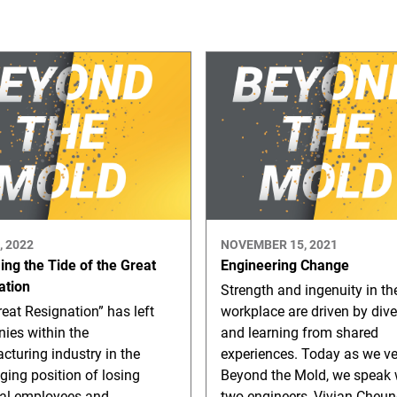
, 2022
NOVEMBER 15, 2021
ng the Tide of the Great
Engineering Change
ation
Strength and ingenuity in th
eat Resignation” has left
workplace are driven by dive
ies within the
and learning from shared
turing industry in the
experiences. Today as we v
ging position of losing
Beyond the Mold, we speak 
ial employees and
two engineers, Vivian Cheu