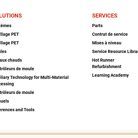
LUTIONS
SERVICES
tèmes
Parts
illage PET
Contrat de service
illage PET
Mises à niveau
les
Service Resource Libra
aux chauds
Hot Runner
Refurbishment
trôleurs de moule
Learning Academy
liary Technology for Multi-Material
cessing
trôleurs de moule
uels
erences and Tools