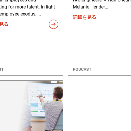
ng for more talent. In light
Melanie Hender...
 employee exodus, ...
詳細を見る
見る
ST
PODCAST