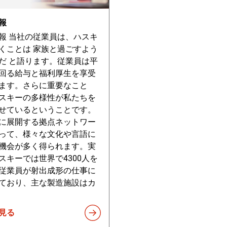
報
報 当社の従業員は、ハスキ
くことは 家族と過ごすよう
だ と語ります。従業員は平
回る給与と福利厚生を享受
ます。さらに重要なこと
スキーの多様性が私たちを
せているということです。
に展開する拠点ネットワー
って、様々な文化や言語に
機会が多く得られます。実
スキーでは世界で4300人を
従業員が射出成形の仕事に
ており、主な製造施設はカ
見る