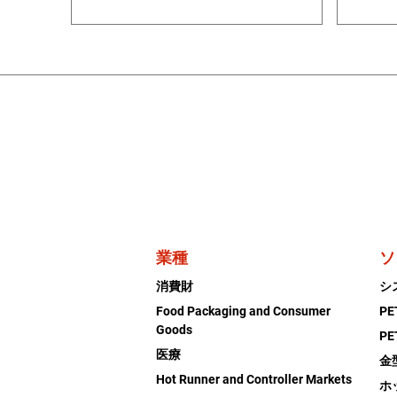
業種
ソ
消費財
シ
Food Packaging and Consumer
P
Goods
P
医療
金
Hot Runner and Controller Markets
ホ