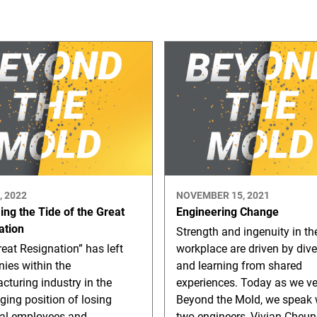
, 2022
NOVEMBER 15, 2021
ng the Tide of the Great
Engineering Change
ation
Strength and ingenuity in th
eat Resignation” has left
workplace are driven by dive
ies within the
and learning from shared
turing industry in the
experiences. Today as we v
ging position of losing
Beyond the Mold, we speak 
ial employees and
two engineers, Vivian Cheu