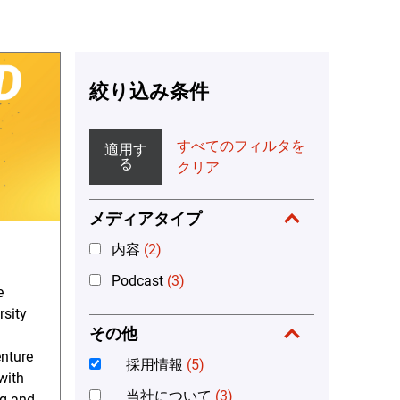
絞り込み条件
すべてのフィルタを
適用す
る
クリア
メディアタイプ
内容
(2)
Podcast
(3)
e
rsity
その他
enture
採用情報
(5)
with
当社について
(3)
ng and