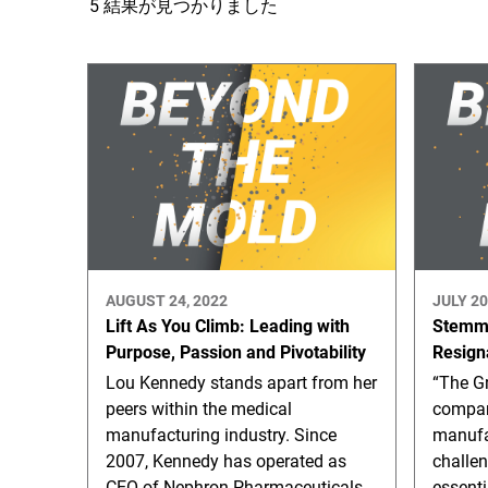
5 結果が見つかりました
AUGUST 24, 2022
JULY 20
Lift As You Climb: Leading with
Stemmi
Purpose, Passion and Pivotability
Resign
Lou Kennedy stands apart from her
“The Gr
peers within the medical
compan
manufacturing industry. Since
manufac
2007, Kennedy has operated as
challen
CEO of Nephron Pharmaceuticals.
essent