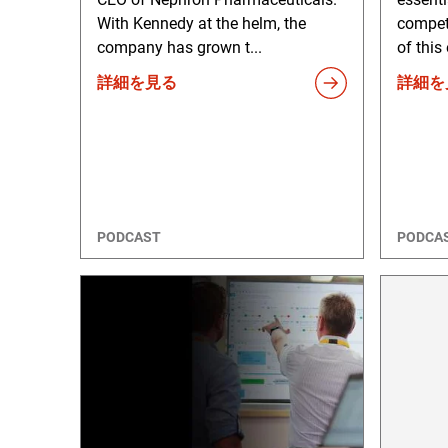
With Kennedy at the helm, the
competi
company has grown t...
of this
詳細を見る
詳細を
PODCAST
PODCA