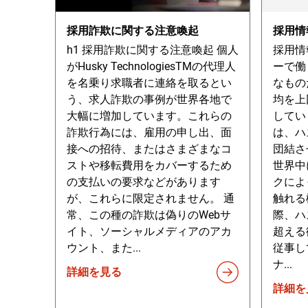
採用詐欺に関する注意喚起
採用情
h1 採用詐欺に関する注意喚起 個人
採用情
がHusky TechnologiesTMの代理人
ーで働
を名乗り求職者に連絡を取るとい
なもの
う、求人詐欺の事例が世界各地で
均を上
大幅に増加しています。これらの
してい
詐欺行為には、雇用の申し出、面
は、ハ
接への招待、またはさまざまなコ
団結さ
ストや移転費用をカバーするため
世界中
の支払いの要求などがあります
クによ
が、これらに限定されません。 通
触れる
常、この種の詐欺は偽りのWebサ
際、ハ
イト、ソーシャルメディアのアカ
超える
ウント、また...
従事し
ナ...
詳細を見る
詳細を