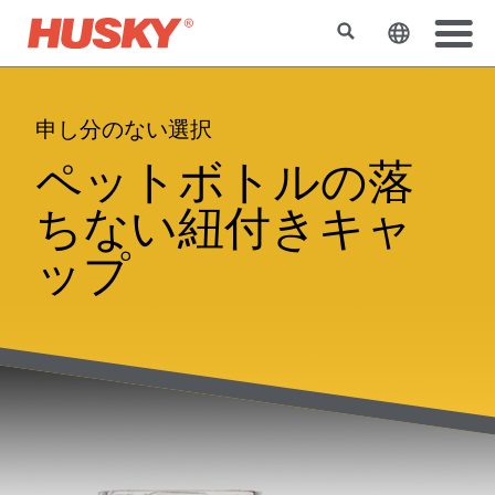
検索
ウェブサ
申し分のない選択
ペットボトルの落
ちない紐付きキャ
ップ