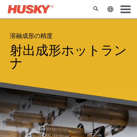
検索
ウェブサ
溶融成形の精度
射出成形ホットラン
ナ