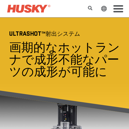
検索
ウェブサ
ULTRASHOT™射出システム
画期的なホットラン
ナで成形不能なパー
ツの成形が可能に