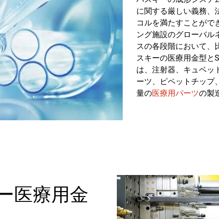
に関する厳しい義務、
コルを満たすことがで
ング施設のグローバル
スの各段階において、
スキーの医療用金型とSc
は、注射器、キュベッ
ーツ、ピペットチップ
量の
医療用パーツ
の製
ー医療用金