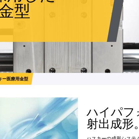
金型
スキー医療用金型
ハイパフ
射出成形
ハスキーの成形システ