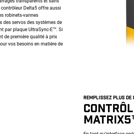
arrages transparents et sans
 contrôleur Delta5 offre aussi
es robinets-vannes
is des servos des systèmes de
t par plaque UltraSync-E
. Si
TM
t de première qualité à prix
 pour vos besoins en matière de
REMPLISSEZ PLUS DE 
CONTRÔL
MATRIX5
En tant qu'interface opé