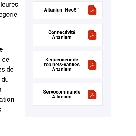
lleures
Altanium Neo5™
égorie
Connectivité
Altanium
de
e de
Séquenceur de
robinets-vannes
es de
Altanium
 du
à
Servocommande
Altanium
ation
s