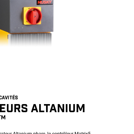
CAVITÉS
EURS ALTANIUM
™
rateur Altanium phare, le contrôleur Matrix5