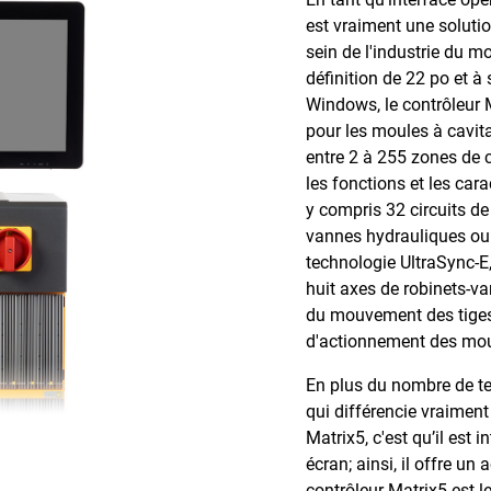
est vraiment une soluti
sein de l'industrie du m
définition de 22 po et à
Windows, le contrôleur M
pour les moules à cavita
entre 2 à 255 zones de co
les fonctions et les cara
y compris 32 circuits d
vannes hydrauliques ou 
technologie UltraSync-E,
huit axes de robinets-va
du mouvement des tiges 
d'actionnement des mo
En plus du nombre de te
qui différencie vraimen
Matrix5, c'est qu’il est 
écran; ainsi, il offre un
contrôleur Matrix5 est le