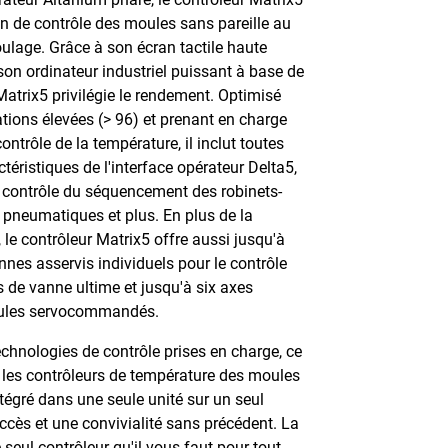
on de contrôle des moules sans pareille au
oulage. Grâce à son écran tactile haute
 son ordinateur industriel puissant à base de
atrix5 privilégie le rendement. Optimisé
tions élevées (> 96) et prenant en charge
ntrôle de la température, il inclut toutes
ctéristiques de l'interface opérateur Delta5,
e contrôle du séquencement des robinets-
pneumatiques et plus. En plus de la
 le contrôleur Matrix5 offre aussi jusqu'à
nnes asservis individuels pour le contrôle
de vanne ultime et jusqu'à six axes
ules servocommandés.
chnologies de contrôle prises en charge, ce
t les contrôleurs de température des moules
intégré dans une seule unité sur un seul
 accès et une convivialité sans précédent. La
 seul contrôleur qu'il vous faut pour tout