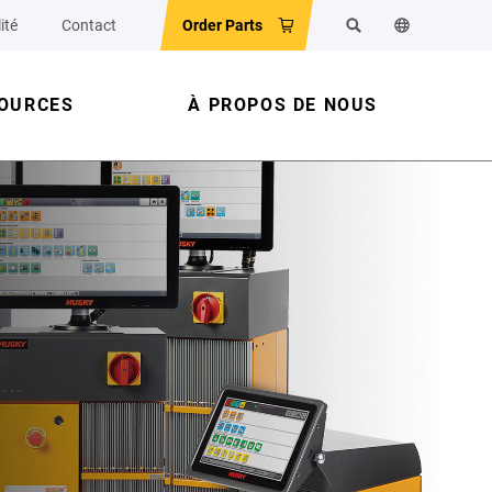
ité
Contact
Order Parts
Rechercher
Changer la la
OURCES
À PROPOS DE NOUS