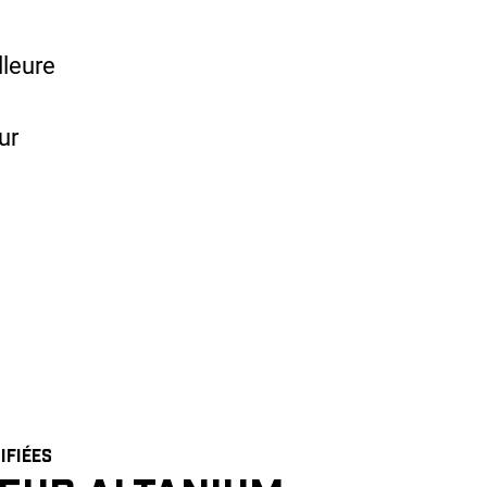
lleure
ur
IFIÉES