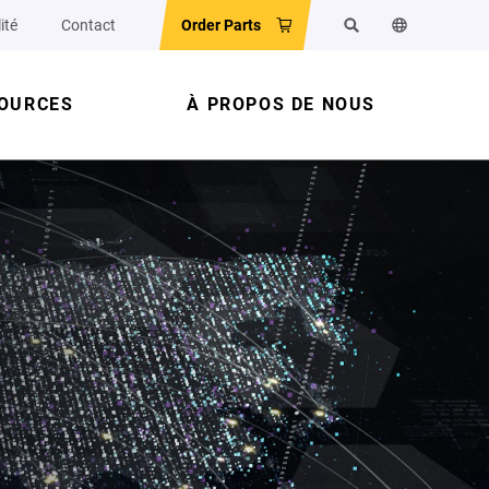
ité
Contact
Order Parts
Rechercher
Changer la la
OURCES
À PROPOS DE NOUS