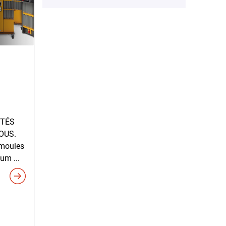
ITÉS
OUS.
 moules
um ...