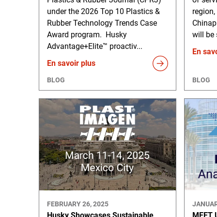
under the 2026 Top 10 Plastics &
region,
Rubber Technology Trends Case
Chinap
Award program. Husky
will be
Advantage+Elite™ proactiv...
En savo
En savoir plus
BLOG
BLOG
FEBRUARY 26, 2025
JANUAR
Husky Showcases Sustainable
MEET 