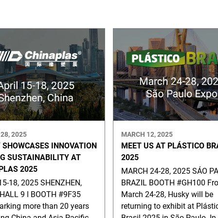
28, 2025
MARCH 12, 2025
 SHOWCASES INNOVATION
MEET US AT PLÁSTICO BR
NG SUSTAINABILITY AT
2025
PLAS 2025
MARCH 24-28, 2025 SÁO PA
15-18, 2025 SHENZHEN,
BRAZIL BOOTH #GH100 Fr
HALL 9 ǀ BOOTH #9F35
March 24-28, Husky will be
rking more than 20 years
returning to exhibit at Plásti
ing China and Asia Pacific
Brasil 2025 in São Paulo. In