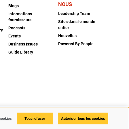
NOUS
Blogs
Leadership Team
Informations
fournisseurs
Sites dans le monde
entier
Podcasts
ry
Nouvelles
Events
Powered By People
Business Issues
Guide Library
litique d’accessibilité
Politique des témoins
Paramètres des cookies
cookies
Tout refuser
Autoriser tous les cookies