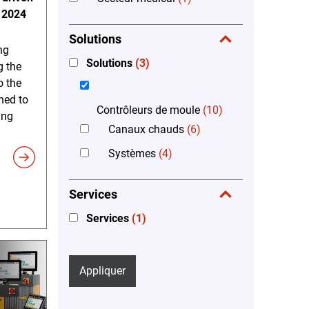
a 2024
Solutions
ng
Solutions
(3)
g the
o the
ned to
Contrôleurs de moule
(10)
ing
Canaux chauds
(6)
Systèmes
(4)
Services
Services
(1)
Appliquer