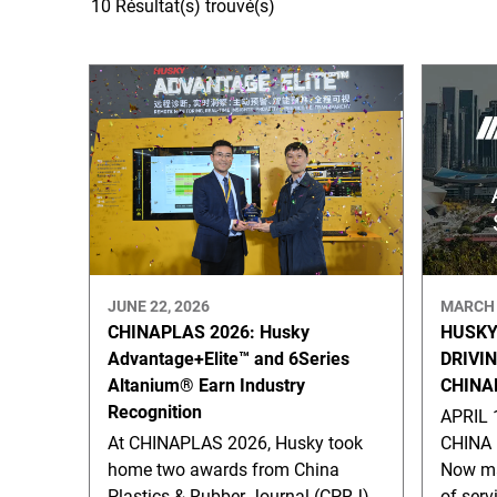
10 Résultat(s) trouvé(s)
JUNE 22, 2026
MARCH 
CHINAPLAS 2026: Husky
HUSKY
Advantage+Elite™ and 6Series
DRIVI
Altanium® Earn Industry
CHINA
Recognition
APRIL 
At CHINAPLAS 2026, Husky took
CHINA 
home two awards from China
Now ma
Plastics & Rubber Journal (CPRJ)
of serv