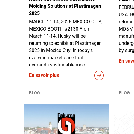
Molding Solutions at Plastimagen
FEBRUA
2025
USA B
MARCH 11-14, 2025 MEXICO CITY,
returni
MEXICO BOOTH #2130 From
MD&M W
March 11-14, Husky will be
manufa
returning to exhibit at Plastimagen
undergo
2025 in Mexico City. In today's
by surg
evolving marketplace that
En savo
demands sustainable mold...
En savoir plus
BLOG
BLOG