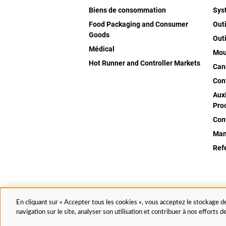
Biens de consommation
Sys
Food Packaging and Consumer
Out
Goods
Out
Médical
Mou
Hot Runner and Controller Markets
Can
Con
Auxi
Pro
Con
Man
Ref
© 2025 Husky Technologies. Tous droits réservés.
En cliquant sur « Accepter tous les cookies », vous acceptez le stockage de
navigation sur le site, analyser son utilisation et contribuer à nos efforts 