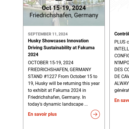
Contrô
SEPTEMBER 11, 2024
Husky Showcases Innovation
PLUS c
Driving Sustainability at Fakuma
INTELL
2024
CONFIG
OCTOBER 15-19, 2024
N’IMP
FRIEDRICHSHAFEN, GERMANY
DES C
STAND #1227 From October 15 to
DE CAV
19, Husky will be returning this year
ALWAY
to exhibit at Fakuma 2024 in
généra
Friedrichshafen, Germany. In
En savo
today's dynamic landscape ...
En savoir plus