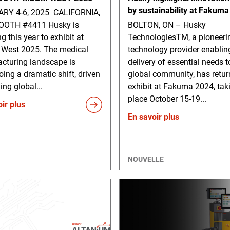
by sustainability at Fakum
RY 4-6, 2025 CALIFORNIA,
OOTH #4411 Husky is
BOLTON, ON – Husky
ng this year to exhibit at
TechnologiesTM, a pioneeri
est 2025. The medical
technology provider enablin
cturing landscape is
delivery of essential needs t
ing a dramatic shift, driven
global community, has retur
ing global...
exhibit at Fakuma 2024, tak
place October 15-19...
ir plus
En savoir plus
NOUVELLE