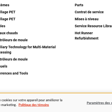
tèmes
Parts
illage PET
Contrat de service
illage PET
Mises à niveau
les
Service Resource Libra
aux chauds
Hot Runner
Refurbishment
trôleurs de moule
liary Technology for Multi-Material
cessing
trôleurs de moule
uels
erences and Tools
Légal
Avis de confidentialité
Po
 cookies sur votre appareil pour améliorer la
Paramètres des 
de marketing.
Politique des témoins