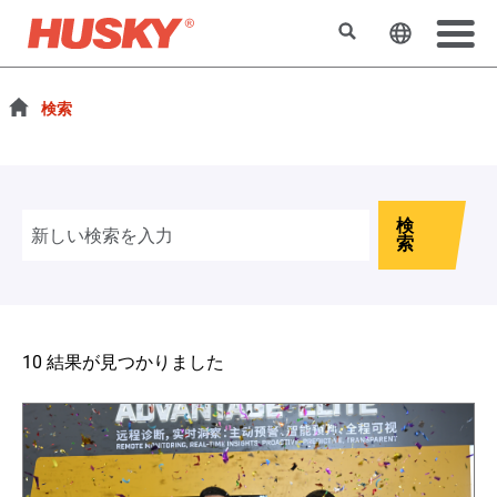
検索
ウェブサ
検索
検
索
10 結果が見つかりました