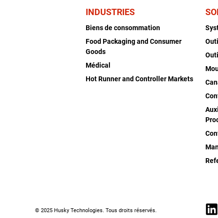
INDUSTRIES
SO
Biens de consommation
Sys
Food Packaging and Consumer
Out
Goods
Out
Médical
Mou
Hot Runner and Controller Markets
Can
Con
Auxi
Pro
Con
Man
Ref
© 2025 Husky Technologies. Tous droits réservés.