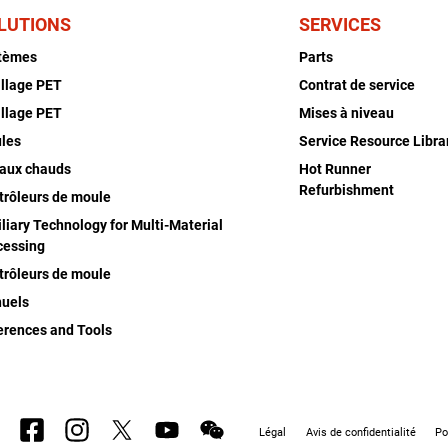
LUTIONS
SERVICES
tèmes
Parts
illage PET
Contrat de service
illage PET
Mises à niveau
les
Service Resource Libra
aux chauds
Hot Runner
Refurbishment
trôleurs de moule
liary Technology for Multi-Material
cessing
trôleurs de moule
uels
erences and Tools
Légal
Avis de confidentialité
Po