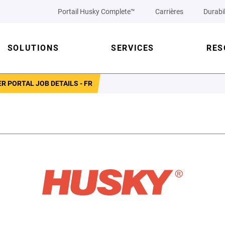
Portail Husky Complete™
Carrières
Durabil
SOLUTIONS
SERVICES
RES
R PORTAL JOB DETAILS - FR