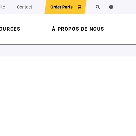
ité
Contact
Order Parts
Rechercher
Changer la la
OURCES
À PROPOS DE NOUS