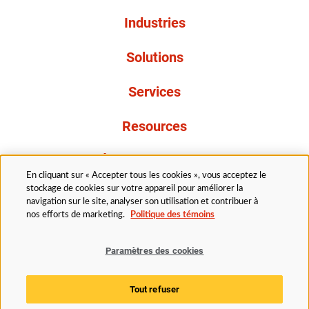
Industries
Solutions
Services
Resources
À propos de nous
En cliquant sur « Accepter tous les cookies », vous acceptez le
stockage de cookies sur votre appareil pour améliorer la
navigation sur le site, analyser son utilisation et contribuer à
nos efforts de marketing.
Politique des témoins
Paramètres des cookies
Légal
Politique de confidentialité
Politique d’accessibilité
Politique en matière de cookies
Tout refuser
Paramètres des cookies