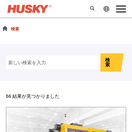
検索
ウェブサ
検索
検
索
66 結果が見つかりました