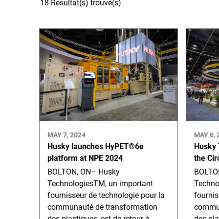
18 Résultat(s) trouvé(s)
MAY 7, 2024
MAY 6, 
Husky launches HyPET®6e
Husky 
platform at NPE 2024
the Ci
BOLTON, ON– Husky
BOLTO
TechnologiesTM, un important
Techno
fournisseur de technologie pour la
fournis
communauté de transformation
commun
des plastiques, est de retour à
des pla