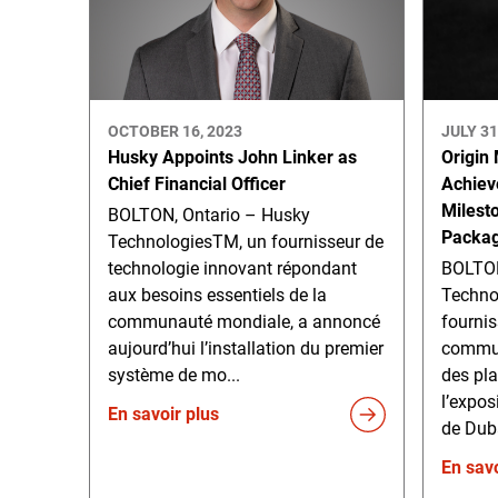
OCTOBER 16, 2023
JULY 31
Husky Appoints John Linker as
Origin
Chief Financial Officer
Achiev
Milest
BOLTON, Ontario – Husky
Packag
TechnologiesTM, un fournisseur de
technologie innovant répondant
BOLTO
aux besoins essentiels de la
Techno
communauté mondiale, a annoncé
fournis
aujourd’hui l’installation du premier
commun
système de mo...
des pla
l’expo
En savoir plus
de Duba
En savo