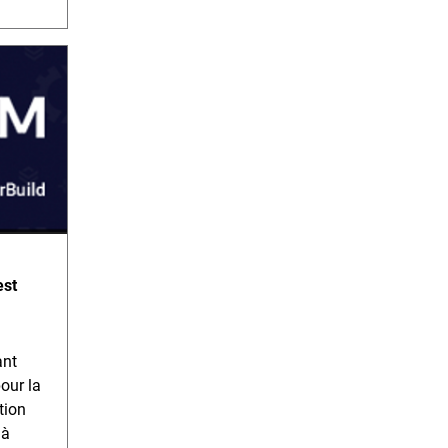
est
ant
our la
tion
 à