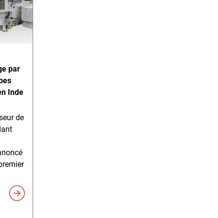
ge par
ubes
en Inde
seur de
dant
nnoncé
 premier