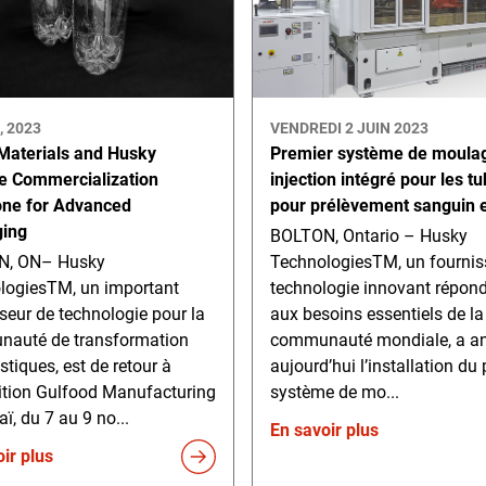
, 2023
VENDREDI 2 JUIN 2023
 Materials and Husky
Premier système de moula
e Commercialization
injection intégré pour les t
one for Advanced
pour prélèvement sanguin 
ing
BOLTON, Ontario – Husky
N, ON– Husky
TechnologiesTM, un fournis
logiesTM, un important
technologie innovant répon
seur de technologie pour la
aux besoins essentiels de la
auté de transformation
communauté mondiale, a a
stiques, est de retour à
aujourd’hui l’installation du
sition Gulfood Manufacturing
système de mo...
ï, du 7 au 9 no...
En savoir plus
ir plus