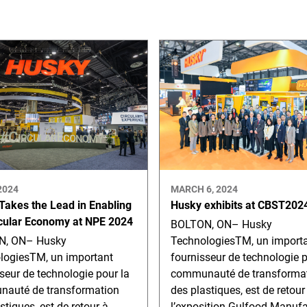
2024
MARCH 6, 2024
Takes the Lead in Enabling
Husky exhibits at CBST202
rcular Economy at NPE 2024
BOLTON, ON– Husky
N, ON– Husky
TechnologiesTM, un import
logiesTM, un important
fournisseur de technologie p
seur de technologie pour la
communauté de transforma
auté de transformation
des plastiques, est de retour
stiques, est de retour à
l’exposition Gulfood Manufa