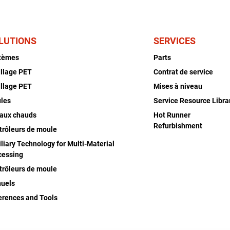
LUTIONS
SERVICES
tèmes
Parts
illage PET
Contrat de service
illage PET
Mises à niveau
les
Service Resource Libra
aux chauds
Hot Runner
Refurbishment
trôleurs de moule
liary Technology for Multi-Material
cessing
trôleurs de moule
uels
erences and Tools