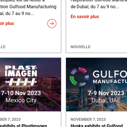
sition Gulfood Manufacturing
de Dubaï, du 7 au 9 no...
ï, du 7 au 9 no...
En savoir plus
ir plus
LLE
NOUVELLE
ER 7, 2023
NOVEMBER 7, 2023
exhibits at Plastimagen
Husky exhibits at Gulfood