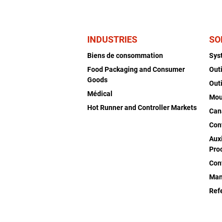
INDUSTRIES
SO
Biens de consommation
Sys
Food Packaging and Consumer
Out
Goods
Out
Médical
Mou
Hot Runner and Controller Markets
Can
Con
Auxi
Pro
Con
Man
Ref