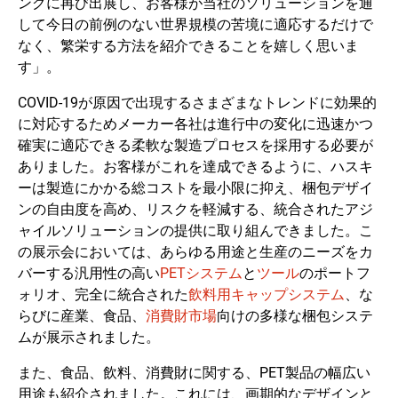
ングに再び出展し、お客様が当社のソリューションを通
して今日の前例のない世界規模の苦境に適応するだけで
なく、繁栄する方法を紹介できることを嬉しく思いま
す」。
COVID-19が原因で出現するさまざまなトレンドに効果的
に対応するためメーカー各社は進行中の変化に迅速かつ
確実に適応できる柔軟な製造プロセスを採用する必要が
ありました。お客様がこれを達成できるように、ハスキ
ーは製造にかかる総コストを最小限に抑え、梱包デザイ
ンの自由度を高め、リスクを軽減する、統合されたアジ
ャイルソリューションの提供に取り組んできました。こ
の展示会においては、あらゆる用途と生産のニーズをカ
バーする汎用性の高い
PETシステム
と
ツール
のポートフ
ォリオ、完全に統合された
飲料用キャップシステム
、な
らびに産業、食品、
消費財市場
向けの多様な梱包システ
ムが展示されました。
また、食品、飲料、消費財に関する、PET製品の幅広い
用途も紹介されました。これには、画期的なデザインと