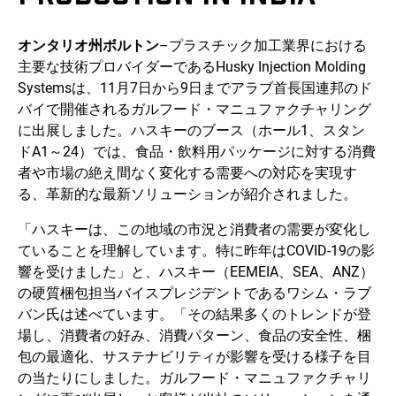
オンタリオ州ボルトン
–プラスチック加工業界における
主要な技術プロバイダーであるHusky Injection Molding
Systemsは、11月7日から9日までアラブ首長国連邦のド
バイで開催されるガルフード・マニュファクチャリング
に出展しました。ハスキーのブース（ホール1、スタン
ドA1～24）では、食品・飲料用パッケージに対する消費
者や市場の絶え間なく変化する需要への対応を実現す
る、革新的な最新ソリューションが紹介されました。
「ハスキーは、この地域の市況と消費者の需要が変化し
ていることを理解しています。特に昨年はCOVID-19の影
響を受けました」と、ハスキー（EEMEIA、SEA、ANZ）
の硬質梱包担当バイスプレジデントであるワシム・ラブ
バン氏は述べています。「その結果多くのトレンドが登
場し、消費者の好み、消費パターン、食品の安全性、梱
包の最適化、サステナビリティが影響を受ける様子を目
の当たりにしました。ガルフード・マニュファクチャリ