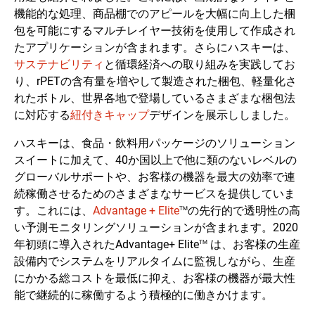
機能的な処理、商品棚でのアピールを大幅に向上した梱
包を可能にするマルチレイヤー技術を使用して作成され
たアプリケーションが含まれます。さらにハスキーは、
サステナビリティ
と循環経済への取り組みを実践してお
り、rPETの含有量を増やして製造された梱包、軽量化さ
れたボトル、世界各地で登場しているさまざまな梱包法
に対応する
紐付きキャップ
デザインを展示ししました。
ハスキーは、食品・飲料用パッケージのソリューション
スイートに加えて、40か国以上で他に類のないレベルの
グローバルサポートや、お客様の機器を最大の効率で連
続稼働させるためのさまざまなサービスを提供していま
す。これには、
Advantage + Elite
の先行的で透明性の高
TM
い予測モニタリングソリューションが含まれます。2020
年初頭に導入されたAdvantage+ Elite
は、お客様の生産
TM
設備内でシステムをリアルタイムに監視しながら、生産
にかかる総コストを最低に抑え、お客様の機器が最大性
能で継続的に稼働するよう積極的に働きかけます。