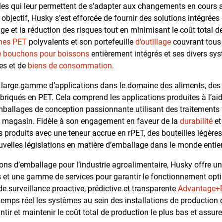
les qui leur permettent de s’adapter aux changements en cours av
t objectif, Husky s’est efforcée de fournir des solutions intégrées 
ge et la réduction des risques tout en minimisant le coût total d
mes PET
polyvalents et son portefeuille
d’outillage
couvrant tous 
e bouchons pour boissons
entièrement intégrés et ses divers sy
res et de
biens de consommation.
large gamme d’applications dans le domaine des aliments, des 
iqués en PET. Cela comprend les applications produites à l’aid
ballages de conception passionnante utilisant des traitements 
en magasin. Fidèle à son engagement en faveur de la
durabilité
et
produits avec une teneur accrue en rPET, des bouteilles légères
velles législations en matière d’emballage dans le monde entier
ns d’emballage pour l’industrie agroalimentaire, Husky offre un
 et une gamme de services pour garantir le fonctionnement op
 de surveillance proactive, prédictive et transparente
Advantage+E
temps réel les systèmes au sein des installations de production d
tir et maintenir le coût total de production le plus bas et assu