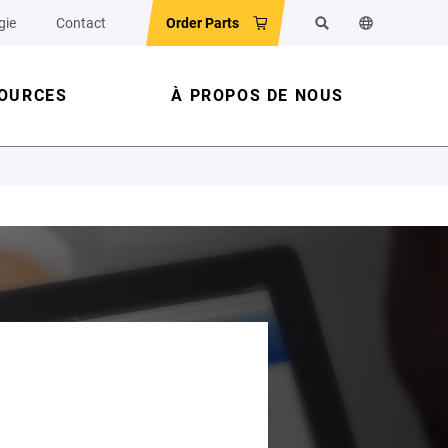
gie
Contact
Order Parts
Rechercher
Changer la l
OURCES
À PROPOS DE NOUS