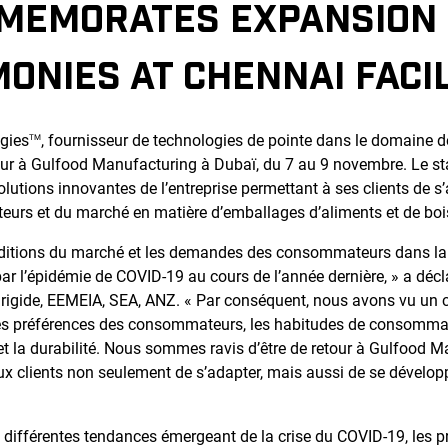
MEMORATES EXPANSION I
ONIES AT CHENNAI FACIL
gies
, fournisseur de technologies de pointe dans le domaine d
TM
tour à Gulfood Manufacturing à Dubaï, du 7 au 9 novembre. Le st
olutions innovantes de l’entreprise permettant à ses clients de s
rs et du marché en matière d’emballages d’aliments et de boi
itions du marché et les demandes des consommateurs dans la r
par l’épidémie de COVID-19 au cours de l’année dernière, » a dé
 rigide, EEMEIA, SEA, ANZ. « Par conséquent, nous avons vu un
es préférences des consommateurs, les habitudes de consommatio
et la durabilité. Nous sommes ravis d’être de retour à Gulfood 
ux clients non seulement de s’adapter, mais aussi de se dévelop
»
x différentes tendances émergeant de la crise du COVID-19, les 