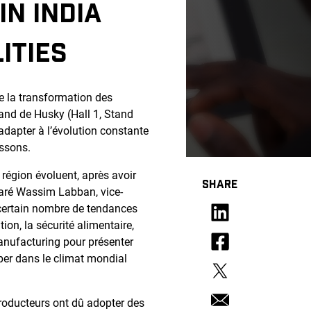
N INDIA
ITIES
e la transformation des
and de Husky (Hall 1, Stand
’adapter à l’évolution constante
ssons.
égion évoluent, après avoir
SHARE
claré Wassim Labban, vice-
 certain nombre de tendances
n, la sécurité alimentaire,
Manufacturing pour présenter
per dans le climat mondial
producteurs ont dû adopter des