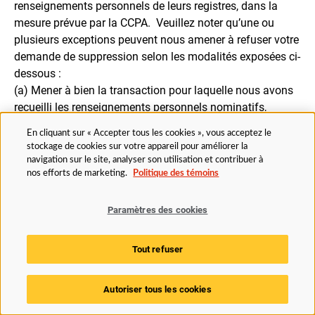
renseignements personnels de leurs registres, dans la
mesure prévue par la CCPA. Veuillez noter qu’une ou
plusieurs exceptions peuvent nous amener à refuser votre
demande de suppression selon les modalités exposées ci-
dessous :
(a) Mener à bien la transaction pour laquelle nous avons
recueilli les renseignements personnels nominatifs,
fournir un bien ou un service que vous avez demandé,
En cliquant sur « Accepter tous les cookies », vous acceptez le
prendre les mesures normalement prévues dans le cadre
stockage de cookies sur votre appareil pour améliorer la
de notre relation commerciale en cours avec vous ou
navigation sur le site, analyser son utilisation et contribuer à
encore honorer notre contrat avec vous.
nos efforts de marketing.
Politique des témoins
(b) Détecter les incidents de sécurité, protéger contre les
activités malveillantes, trompeuses, frauduleuses ou
Paramètres des cookies
illégales, ou poursuivre les responsables de ces activités.
(c) Déboguer les produits afin d’identifier et de réparer les
Tout refuser
erreurs qui nuisent aux fonctions prévues existantes.
(d) Permettre uniquement les utilisations internes qui sont
Autoriser tous les cookies
raisonnablement conformes aux attentes des clients,
dans le cadre de votre relation avec nous.