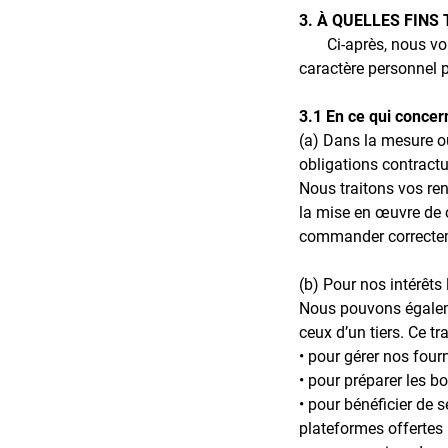
3. À QUELLES FIN
Ci-après, nous vous 
caractère personnel p
3.1 En ce qui concern
(a) Dans la mesure où
obligations contract
Nous traitons vos re
la mise en œuvre de c
commander correcteme
(b) Pour nos intérêts
Nous pouvons égaleme
ceux d’un tiers. Ce tr
• pour gérer nos four
• pour préparer les 
• pour bénéficier de 
plateformes offertes 