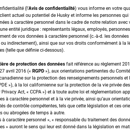
fidentialité (l’
Avis de confidentialité
) vous informe en votre qua
e client actuel ou potentiel de Husky et informe les personnes qui
nées à caractère personnel dans le cadre de notre relation avec 
 une entité juridique : représentants légaux, employés, personne
tement de vos données à caractère personnel (c.-à-d. les données
t ou indirectement), ainsi que sur vos droits conformément à la l
s (telle que définie ci-dessous).
tière de protection des données
fait référence au règlement 20
27 avril 2016 («
RGPD
»), aux orientations pertinentes du Comité
i canadienne sur la protection des renseignements personnels et
DE »), à la loi californienne sur la protection de la vie privée
Privacy Act, « CCPA ») et à toute autre loi et réglementation app
s à caractère personnel et à la vie privée, ainsi qu’aux orientat
tés de contrôle compétentes, tels que cette législation et ces ori
s ou abrogées de temps à autre.
 à caractère personnel », « responsable du traitement des donné
s » auront le sens qui leur est donné dans la législation en mat