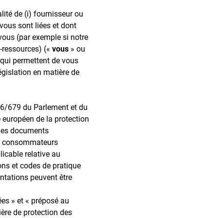
lité de (i) fournisseur ou
 vous sont liées et dont
vous (par exemple si notre
s-ressources) («
vous
» ou
 qui permettent de vous
égislation en matière de
16/679 du Parlement et du
 européen de la protection
 les documents
 des consommateurs
licable relative au
ions et codes de pratique
entations peuvent être
es » et « préposé au
ière de protection des