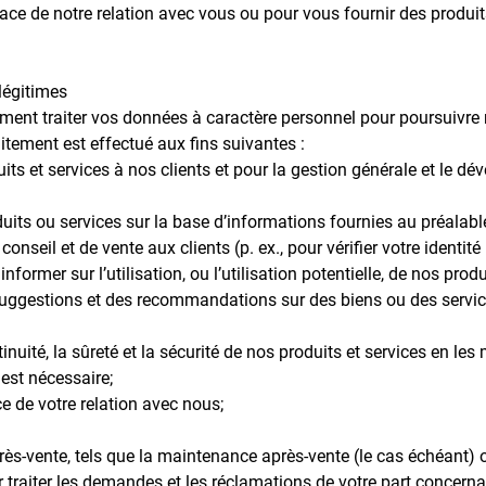
ace de notre relation avec vous ou pour vous fournir des produit
 légitimes
nt traiter vos données à caractère personnel pour poursuivre n
aitement est effectué aux fins suivantes :
duits et services à nos clients et pour la gestion générale et le 
oduits ou services sur la base d’informations fournies au préalabl
 conseil et de vente aux clients (p. ex., pour vérifier votre identi
nformer sur l’utilisation, ou l’utilisation potentielle, de nos prod
suggestions et des recommandations sur des biens ou des servic
tinuité, la sûreté et la sécurité de nos produits et services en l
est nécessaire;
ce de votre relation avec nous;
près-vente, tels que la maintenance après-vente (le cas échéant) 
ur traiter les demandes et les réclamations de votre part concern