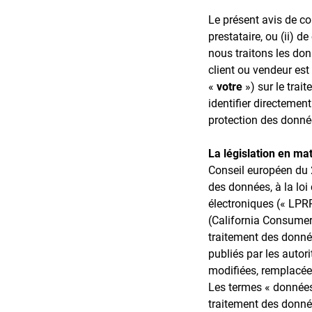
Le présent avis de con
prestataire, ou (ii) d
nous traitons les don
client ou vendeur est
«
votre
») sur le trai
identifier directemen
protection des donnée
La législation en ma
Conseil européen du 
des données, à la lo
électroniques (« LPRP
(California Consumer 
traitement des donnée
publiés par les autori
modifiées, remplacée
Les termes « données
traitement des donnée