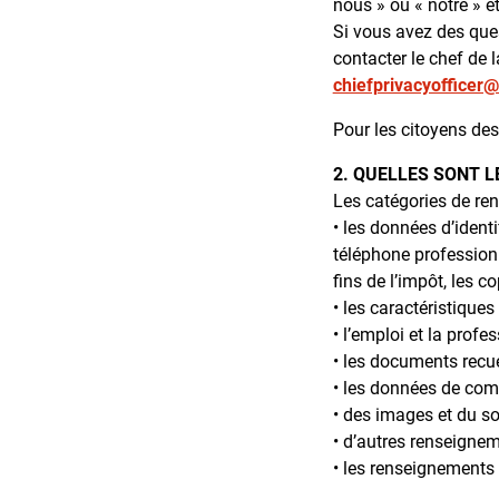
nous » ou « notre » e
Si vous avez des que
contacter le chef de 
chiefprivacyofficer
Pour les citoyens de
2. QUELLES SONT 
Les catégories de re
• les données d’identi
téléphone professionne
fins de l’impôt, les c
• les caractéristiques
• l’emploi et la profess
• les documents recue
• les données de comm
• des images et du so
• d’autres renseigne
• les renseignements r