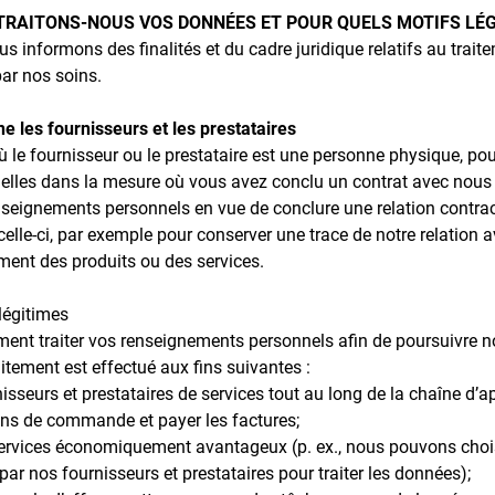
S TRAITONS-NOUS VOS DONNÉES ET POUR QUELS MOTIFS LÉ
informons des finalités et du cadre juridique relatifs au trai
ar nos soins.
e les fournisseurs et les prestataires
 le fournisseur ou le prestataire est une personne physique, pou
uelles dans la mesure où vous avez conclu un contrat avec nous
nseignements personnels en vue de conclure une relation contra
elle-ci, par exemple pour conserver une trace de notre relation
nt des produits ou des services.
 légitimes
nt traiter vos renseignements personnels afin de poursuivre no
aitement est effectué aux fins suivantes :
nisseurs et prestataires de services tout au long de la chaîne d’
bons de commande et payer les factures;
services économiquement avantageux (p. ex., nous pouvons choisir
par nos fournisseurs et prestataires pour traiter les données);