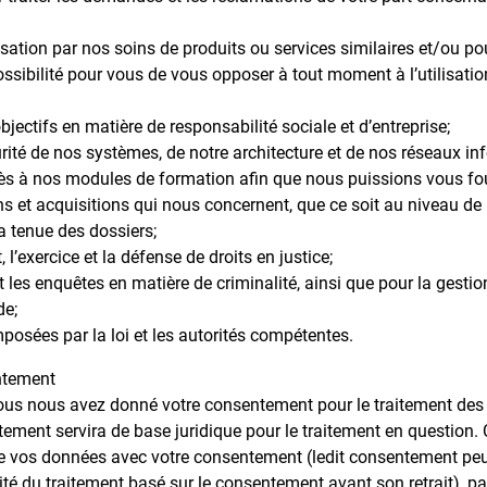
sation par nos soins de produits ou services similaires et/ou po
ssibilité pour vous de vous opposer à tout moment à l’utilisati
bjectifs en matière de responsabilité sociale et d’entreprise;
urité de nos systèmes, de notre architecture et de nos réseaux in
ès à nos modules de formation afin que nous puissions vous four
ons et acquisitions qui nous concernent, que ce soit au niveau de 
la tenue des dossiers;
, l’exercice et la défense de droits en justice;
t les enquêtes en matière de criminalité, ainsi que pour la gestio
de;
mposées par la loi et les autorités compétentes.
entement
us nous avez donné votre consentement pour le traitement des
ment servira de base juridique pour le traitement en question. Cel
de vos données avec votre consentement (ledit consentement peut
lité du traitement basé sur le consentement avant son retrait), p