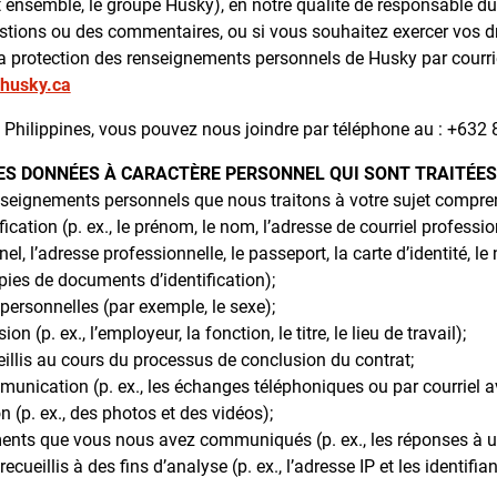
t ensemble, le groupe Husky), en notre qualité de responsable d
stions ou des commentaires, ou si vous souhaitez exercer vos d
la protection des renseignements personnels de Husky par courrie
@husky.ca
s Philippines, vous pouvez nous joindre par téléphone au : +632
LES DONNÉES À CARACTÈRE PERSONNEL QUI SONT TRAITÉES
nseignements personnels que nous traitons à votre sujet compre
fication (p. ex., le prénom, le nom, l’adresse de courriel professi
l, l’adresse professionnelle, le passeport, la carte d’identité, le
opies de documents d’identification);
 personnelles (par exemple, le sexe);
ion (p. ex., l’employeur, la fonction, le titre, le lieu de travail);
illis au cours du processus de conclusion du contrat;
unication (p. ex., les échanges téléphoniques ou par courriel a
n (p. ex., des photos et des vidéos);
ments que vous nous avez communiqués (p. ex., les réponses à u
ecueillis à des fins d’analyse (p. ex., l’adresse IP et les identifia