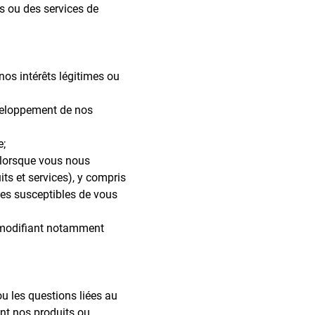
s ou des services de
os intérêts légitimes ou
développement de nos
e;
té lorsque vous nous
uits et services), y compris
es susceptibles de vous
es modifiant notamment
ou les questions liées au
ant nos produits ou