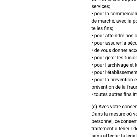
services;
• pour la commerciali
de marché, avec la po
telles fins;
• pour atteindre nos o
• pour assurer la séc
• de vous donner acc
• pour gérer les fusi
• pour l’archivage et 
• pour l’établissement
• pour la prévention e
prévention de la frau
• toutes autres fins i
(c) Avec votre cons
Dans la mesure où vo
personnel, ce consente
traitement ultérieur 
sans affecter la léga