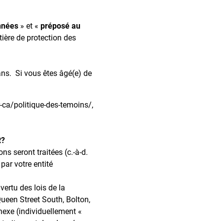
nnées
» et «
préposé au
tière de protection des
ans. Si vous êtes âgé(e) de
.
-ca/politique-des-temoins/,
R?
s seront traitées (c.-à-d.
par votre entité
vertu des lois de la
ueen Street South, Bolton,
nexe (individuellement «