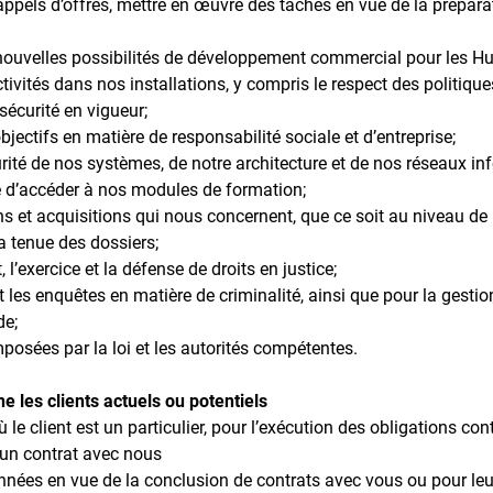
appels d’offres, mettre en œuvre des tâches en vue de la prépara
 nouvelles possibilités de développement commercial pour les Hu
ctivités dans nos installations, y compris le respect des politiqu
sécurité en vigueur;
bjectifs en matière de responsabilité sociale et d’entreprise;
urité de nos systèmes, de notre architecture et de nos réseaux in
e d’accéder à nos modules de formation;
ons et acquisitions qui nous concernent, que ce soit au niveau de 
la tenue des dossiers;
, l’exercice et la défense de droits en justice;
t les enquêtes en matière de criminalité, ainsi que pour la gestio
de;
mposées par la loi et les autorités compétentes.
e les clients actuels ou potentiels
 le client est un particulier, pour l’exécution des obligations co
un contrat avec nous
nnées en vue de la conclusion de contrats avec vous ou pour leu