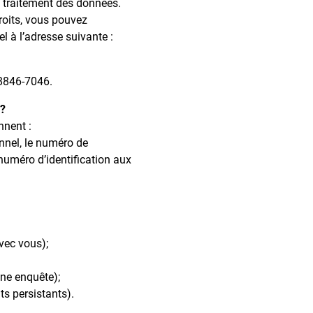
u traitement des données.
roits, vous pouvez
l à l’adresse suivante :
 8846-7046.
?
nnent :
onnel, le numéro de
 numéro d’identification aux
vec vous);
ne enquête);
nts persistants).