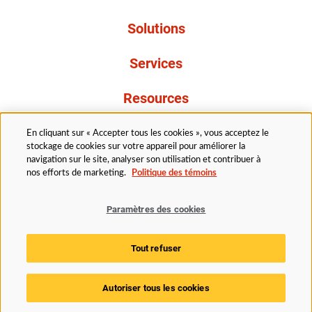
Solutions
Services
Resources
À propos de nous
En cliquant sur « Accepter tous les cookies », vous acceptez le
stockage de cookies sur votre appareil pour améliorer la
navigation sur le site, analyser son utilisation et contribuer à
nos efforts de marketing.
Politique des témoins
Paramètres des cookies
Légal
Avis de confidentialité
Politique d’accessibilité
Tout refuser
Politique des témoins
Paramètres des cookies
Autoriser tous les cookies
© 2025 Husky Technologies. Tous droits réservés.