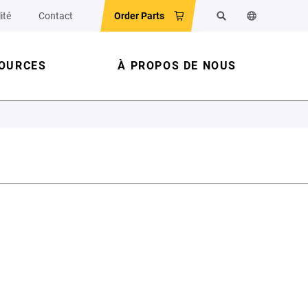
ité
Contact
Order Parts
Rechercher
Changer la la
OURCES
À PROPOS DE NOUS