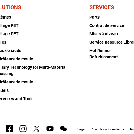
LUTIONS
SERVICES
tèmes
Parts
illage PET
Contrat de service
illage PET
Mises à niveau
les
Service Resource Libra
aux chauds
Hot Runner
Refurbishment
trôleurs de moule
liary Technology for Multi-Material
cessing
trôleurs de moule
uels
erences and Tools
Légal
Avis de confidentialité
Po