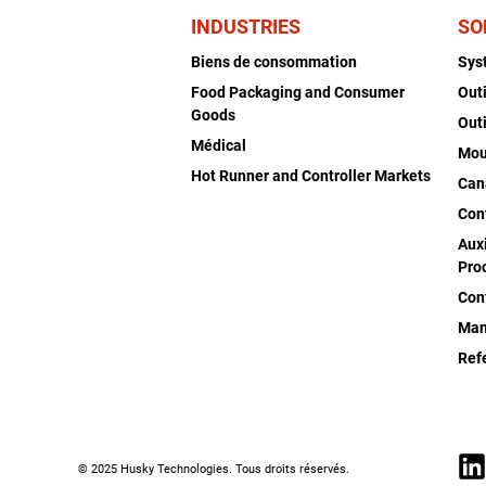
INDUSTRIES
SO
Biens de consommation
Sys
Food Packaging and Consumer
Out
Goods
Out
Médical
Mou
Hot Runner and Controller Markets
Can
Con
Auxi
Pro
Con
Man
Ref
© 2025 Husky Technologies. Tous droits réservés.