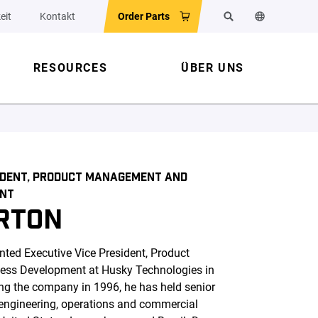
eit
Kontakt
Order Parts
Search
Change the w
RESOURCES
ÜBER UNS
SIDENT, PRODUCT MANAGEMENT AND
ENT
RTON
ted Executive Vice President, Product
ss Development at Husky Technologies in
ng the company in 1996, he has held senior
 engineering, operations and commercial