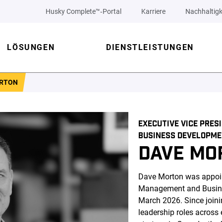
Husky Complete™‑Portal
Karriere
Nachhaltigk
LÖSUNGEN
DIENSTLEISTUNGEN
ORTON
EXECUTIVE VICE PRE
BUSINESS DEVELOPM
DAVE MO
Dave Morton was appoin
Management and Busine
March 2026. Since joini
leadership roles across