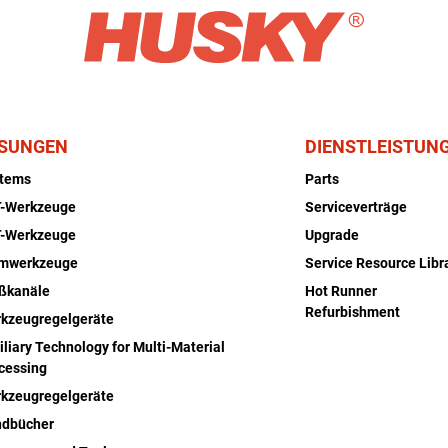
SUNGEN
DIENSTLEISTUN
stems
Parts
-Werkzeuge
Serviceverträge
-Werkzeuge
Upgrade
rmwerkzeuge
Service Resource Libr
ßkanäle
Hot Runner
Refurbishment
kzeugregelgeräte
iliary Technology for Multi-Material
cessing
kzeugregelgeräte
dbücher