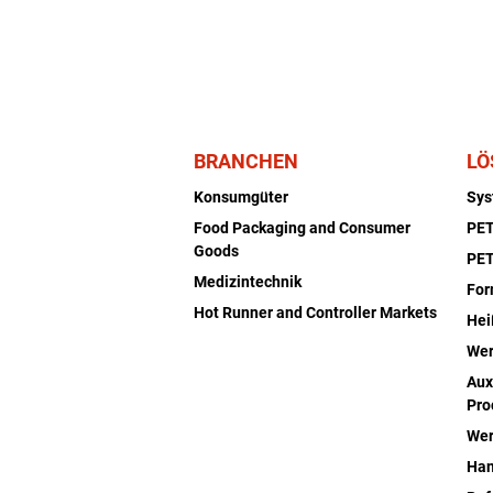
BRANCHEN
LÖ
Konsumgüter
Sy
Food Packaging and Consumer
PET
Goods
PET
Medizintechnik
Fo
Hot Runner and Controller Markets
Hei
Wer
Aux
Pro
Wer
Han