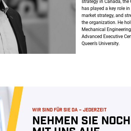
strategy in Canada, the
has played a key role i
market strategy, and st
the organization. He ho
Mechanical Engineering 
Advanced Executive Cer
Queen’s University.
WIR SIND FÜR SIE DA – JEDERZEIT
NEHMEN SIE NOCH
MIT UNS AUF.