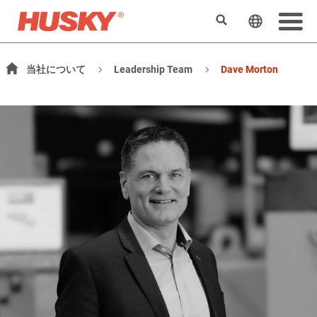
Search
Change t
当社について
Leadership Team
Dave Morton