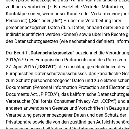
zu Ihnen verarbeiten (z. B. gesetzliche Vertreter, Mitarbeiter,
Kontaktpersonen, wenn unser Kunde oder Verkäufer eine juri
Person ist) („
Sie
“ oder „
Ihr
“) – über die Verarbeitung Ihrer
personenbezogenen Daten (d. h. Daten, anhand derer Sie dire
indirekt identifiziert werden können) sowie über Ihre Rechte
den Datenschutzgesetzen (wie nachstehend definiert) inform
Der Begriff „
Datenschutzgesetze
“ bezeichnet die Verordnung
2016/679 des Europäischen Parlaments und des Rates vom
27. April 2016 („
DSGVO
“), die einschlägigen Richtlinien des
Europäischen Datenschutzausschusses, das kanadische Ges
zum Schutz personenbezogener Daten und zu elektronische
Dokumenten (Personal Information Protection and Electronic
Documents Act, „PIPEDA“), das kalifornische Datenschutzges
Verbraucher (California Consumer Privacy Act, „CCPA“) und a
anderen anwendbaren Gesetze und Vorschriften in Bezug auf
Verarbeitung personenbezogener Daten und den Schutz der
Privatsphäre sowie die von den zuständigen Aufsichtsbehör
herausgegebenen Leitfäden und Verfahrensregeln, wobei die