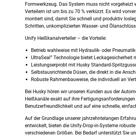
Formwerkzeug. Das System muss nicht vorgeheizt we
Verteilern ist um bis zu 70 % verkürzt. Es wird vorv
montiert sind, damit Sie schnell und produktiv losle
Schritten, unkomplizierten Wasser- und Ölanschlüss
Unify Heißkanalverteiler – die Vorteile:
Betrieb wahlweise mit Hydraulik- oder Pneumati
UltraSeal
Technologie bietet Leckagesicherheit m
®
Leistungserprobt mit Husky Standard-Spritzgus
Selbstausrichtende Düsen, die direkt in die Ansch
Robuste Rahmenbauweise, die individuell an Ver
Bei Husky hören wir unseren Kunden aus der Automo
Heißkanäle exakt auf ihre Fertigungsanforderungen 
Benutzerfreundlichkeit und auf eine schnelle, einfa
Auf der Grundlage unserer jahrzehntelangen Erfah
entwickelt, bieten die Unify-Drop-in-Systeme robuste
verschiedenen Größen. Bei Bedarf unterstützt Sie un