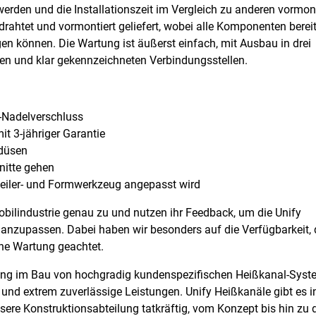
rden und die Installationszeit im Vergleich zu anderen vormont
erdrahtet und vormontiert geliefert, wobei alle Komponenten berei
gen können. Die Wartung ist äußerst einfach, mit Ausbau in drei
en und klar gekennzeichneten Verbindungsstellen.
k-Nadelverschluss
it 3-jähriger Garantie
sdüsen
nitte gehen
teiler- und Formwerkzeug angepasst wird
bilindustrie genau zu und nutzen ihr Feedback, um die Unify
anzupassen. Dabei haben wir besonders auf die Verfügbarkeit, 
che Wartung geachtet.
rung im Bau von hochgradig kundenspezifischen Heißkanal-Sys
 und extrem zuverlässige Leistungen. Unify Heißkanäle gibt es in
sere Konstruktionsabteilung tatkräftig, vom Konzept bis hin zu 