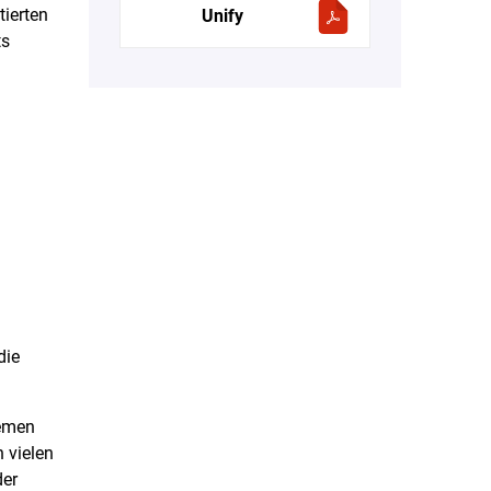
ierten
Unify
ts
die
temen
 vielen
der