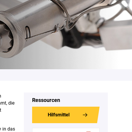
m
Ressourcen
mt, die
t
Hilfsmittel
y in das