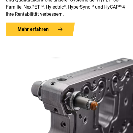
Familie, NexPET
, Hylectric
, HyperSync
und HyCAP
4
TM
®
TM
TM
Ihre Rentabilität verbessern.
Mehr erfahren