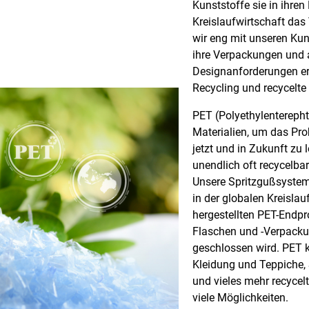
Kunststoffe sie in ihren
Kreislaufwirtschaft das
wir eng mit unseren Ku
ihre Verpackungen und 
Designanforderungen erf
Recycling und recycelte 
PET (Polyethylenterepht
Materialien, um das Pr
jetzt und in Zukunft zu 
unendlich oft recycelb
Unsere Spritzgußsysteme
in der globalen Kreisla
hergestellten PET-Endp
Flaschen und -Verpackun
geschlossen wird. PET 
Kleidung und Teppiche, 
und vieles mehr recycel
viele Möglichkeiten.