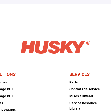
UTIONS
SERVICES
èmes
Parts
lage PET
Contrats de service
lage PET
Mises à niveau
es
Service Resource
Library
ux chauds