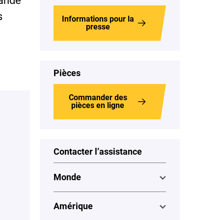
mande
s
Informations pour la
presse
Pièces
Commander des
pièces en ligne
Contacter l’assistance
Monde
Amérique