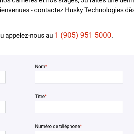
nos carrières et nos stages, ou faites une de
ienvenues - contactez Husky Technologies dè
1 (905) 951 5000
.
ou appelez-nous au
Nom
*
Titre
*
Numéro de téléphone
*