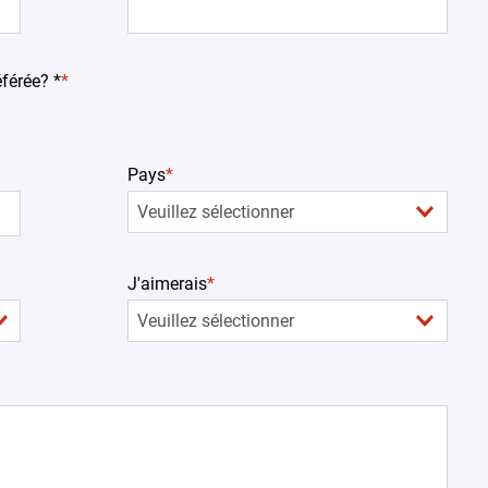
férée? *
*
Pays
*
J'aimerais
*