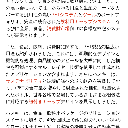
ャイルソリューションの提供に取り組んできました。こ
の展示会においては、あらゆる用途と生産のニーズをカ
バーする汎用性の高い
PETシステム
と
ツール
のポートフ
ォリオ、完全に統合された
飲料用キャップシステム
、な
らびに産業、食品、
消費財市場
向けの多様な梱包システ
ムが展示されました。
また、食品、飲料、消費財に関する、PET製品の幅広い
用途も紹介されました。これには、画期的なデザインと
機能的な処理、商品棚でのアピールを大幅に向上した梱
包を可能にするマルチレイヤー技術を使用して作成され
たアプリケーションが含まれます。さらにハスキーは、
サステナビリティ
と循環経済への取り組みを実践してお
り、rPETの含有量を増やして製造された梱包、軽量化さ
れたボトル、世界各地で登場しているさまざまな梱包法
に対応する
紐付きキャップ
デザインを展示ししました。
ハスキーは、食品・飲料用パッケージのソリューション
スイートに加えて、40か国以上で他に類のないレベルの
グローバルサポートや、お客様の機器を最大の効率で連