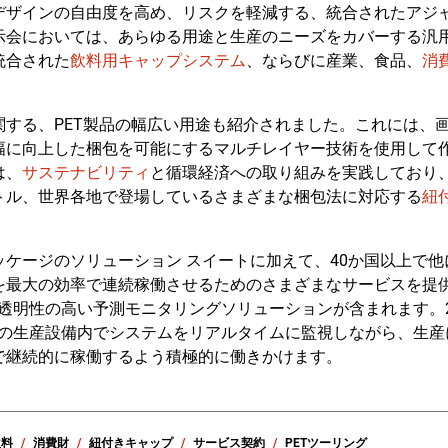
デザインの自由度を高め、リスクを軽減する、統合されたアジ
示会においては、あらゆる用途と生産のニーズをカバーする汎
統合された
飲料用キャップシステム
、ならびに産業、食品、
消
関する、PET製品の幅広い用途も紹介されました。これには、
幅に向上した梱包を可能にするマルチレイヤー技術を使用して
は、
サステナビリティ
と循環経済への取り組みを実践しており、
トル、世界各地で登場しているさまざまな梱包法に対応する
紐
ケージのソリューション スイートに加えて、40か国以上で
を最大の効率で連続稼働させるためのさまざまなサービスを提
透明性の高い予測モニタリングソリューションが含まれます。2
の生産設備内でシステムをリアルタイムに監視しながら、生産
で継続的に稼働するよう積極的に働きかけます。
飲料
消費財
紐付きキャップ
サービス契約
PETツーリング