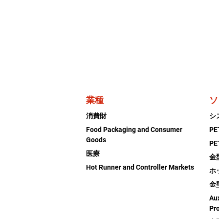
業種
ソ
消費財
シ
Food Packaging and Consumer
P
Goods
P
医療
金
Hot Runner and Controller Markets
ホ
金
Aux
Pr