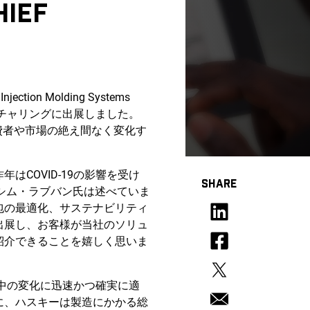
HIEF
n Molding Systems
クチャリングに出展しました。
費者や市場の絶え間なく変化す
COVID-19の影響を受け
SHARE
ワシム・ラブバン氏は述べていま
包の最適化、サステナビリティ
出展し、お客様が当社のソリュ
紹介できることを嬉しく思いま
行中の変化に迅速かつ確実に適
に、ハスキーは製造にかかる総