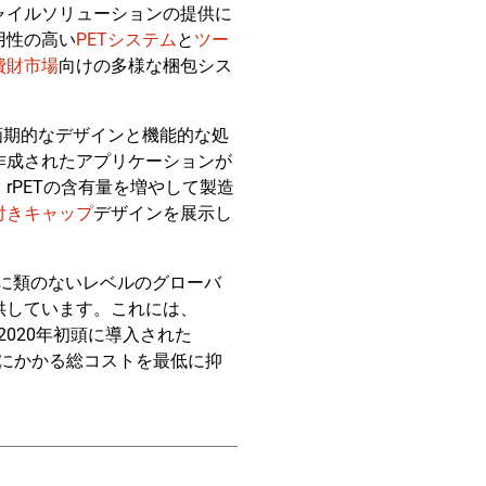
ャイルソリューションの提供に
用性の高い
PETシステム
と
ツー
費財市場
向けの多様な梱包シス
画期的なデザインと機能的な処
作成されたアプリケーションが
rPETの含有量を増やして製造
付きキャップ
デザインを展示し
他に類のないレベルのグローバ
供しています。これには、
020年初頭に導入された
にかかる総コストを最低に抑