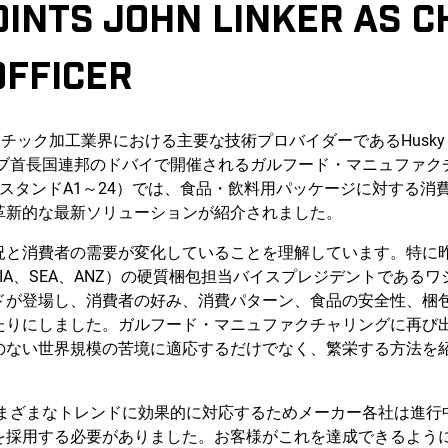
INTS JOHN LINKER AS C
OFFICER
チック加工業界における主要な技術プロバイダーであるHusky Injectio
ラブ首長国連邦のドバイで開催されるガルフード・マニュファ
スタンドA1～24）では、食品・飲料用パッケージに対する消
革新的な最新ソリューションが紹介されました。
と消費者の需要が変化していることを理解しています。特に昨年は
EIA、SEA、ANZ）の硬質梱包担当バイスプレジデントである
ドが登場し、消費者の好み、消費パターン、食品の安全性、梱
たりにしました。ガルフード・マニュファクチャリングに再び
のない世界規模の苦境に適応するだけでなく、繁栄する方法を
するさまざまなトレンドに効果的に対応するためメーカー各社は進
を採用する必要がありました。お客様がこれを達成できるよう