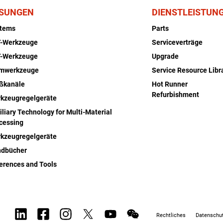
SUNGEN
DIENSTLEISTUN
stems
Parts
-Werkzeuge
Serviceverträge
-Werkzeuge
Upgrade
rmwerkzeuge
Service Resource Libr
ßkanäle
Hot Runner
Refurbishment
kzeugregelgeräte
iliary Technology for Multi-Material
cessing
kzeugregelgeräte
dbücher
erences and Tools
Rechtliches
Datenschut