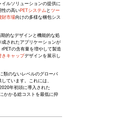
ャイルソリューションの提供に
用性の高い
PETシステム
と
ツー
費財市場
向けの多様な梱包シス
画期的なデザインと機能的な処
作成されたアプリケーションが
rPETの含有量を増やして製造
付きキャップ
デザインを展示し
他に類のないレベルのグローバ
供しています。これには、
020年初頭に導入された
にかかる総コストを最低に抑