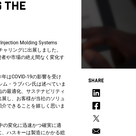
G THE
n Molding Systems
クチャリングに出展しました。
費者や市場の絶え間なく変化す
COVID-19の影響を受け
SHARE
ワシム・ラブバン氏は述べていま
包の最適化、サステナビリティ
出展し、お客様が当社のソリュ
紹介できることを嬉しく思いま
行中の変化に迅速かつ確実に適
に、ハスキーは製造にかかる総