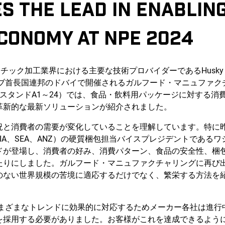
S THE LEAD IN ENABLIN
CONOMY AT NPE 2024
チック加工業界における主要な技術プロバイダーであるHusky Injectio
ラブ首長国連邦のドバイで開催されるガルフード・マニュファ
スタンドA1～24）では、食品・飲料用パッケージに対する消
革新的な最新ソリューションが紹介されました。
と消費者の需要が変化していることを理解しています。特に昨年は
EIA、SEA、ANZ）の硬質梱包担当バイスプレジデントである
ドが登場し、消費者の好み、消費パターン、食品の安全性、梱
たりにしました。ガルフード・マニュファクチャリングに再び
のない世界規模の苦境に適応するだけでなく、繁栄する方法を
するさまざまなトレンドに効果的に対応するためメーカー各社は進
を採用する必要がありました。お客様がこれを達成できるよう