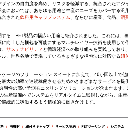
デザインの自由度を高め、リスクを軽減する、統合されたアジ
示会においては、あらゆる用途と生産のニーズをカバーする汎
統合された
飲料用キャップシステム
、ならびに産業、食品、
消
関する、PET製品の幅広い用途も紹介されました。これには、
幅に向上した梱包を可能にするマルチレイヤー技術を使用して
は、
サステナビリティ
と循環経済への取り組みを実践しており、
トル、世界各地で登場しているさまざまな梱包法に対応する
紐
ケージのソリューション スイートに加えて、40か国以上で
を最大の効率で連続稼働させるためのさまざまなサービスを提
透明性の高い予測モニタリングソリューションが含まれます。2
の生産設備内でシステムをリアルタイムに監視しながら、生産
で継続的に稼働するよう積極的に働きかけます。
飲料
消費財
紐付きキャップ
サービス契約
PETツーリング
システム