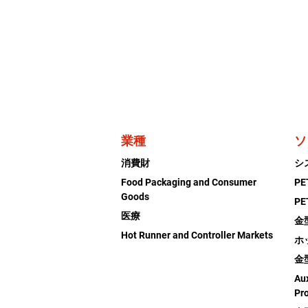
業種
ソ
消費財
シ
Food Packaging and Consumer
P
Goods
P
医療
金
Hot Runner and Controller Markets
ホ
金
Aux
Pr