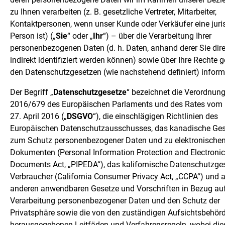
zu Ihnen verarbeiten (z. B. gesetzliche Vertreter, Mitarbeiter,
Kontaktpersonen, wenn unser Kunde oder Verkäufer eine juri
Person ist) („
Sie
“ oder „
Ihr
“) – über die Verarbeitung Ihrer
personenbezogenen Daten (d. h. Daten, anhand derer Sie dire
indirekt identifiziert werden können) sowie über Ihre Rechte
den Datenschutzgesetzen (wie nachstehend definiert) inform
Der Begriff „
Datenschutzgesetze
“ bezeichnet die Verordnung
2016/679 des Europäischen Parlaments und des Rates vom
27. April 2016 („
DSGVO
“), die einschlägigen Richtlinien des
Europäischen Datenschutzausschusses, das kanadische Ges
zum Schutz personenbezogener Daten und zu elektronische
Dokumenten (Personal Information Protection and Electronic
Documents Act, „PIPEDA“), das kalifornische Datenschutzges
Verbraucher (California Consumer Privacy Act, „CCPA“) und a
anderen anwendbaren Gesetze und Vorschriften in Bezug auf
Verarbeitung personenbezogener Daten und den Schutz der
Privatsphäre sowie die von den zuständigen Aufsichtsbehör
herausgegebenen Leitfäden und Verfahrensregeln, wobei die