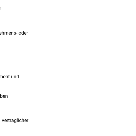
n
nehmens- oder
ement und
iben
 vertraglicher