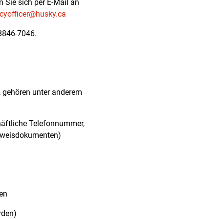
Sie sich per E-Mail an
acyofficer@husky.ca
 8846-7046.
n, gehören unter anderem
häftliche Telefonnummer,
usweisdokumenten)
en
rden)