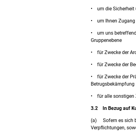
•
um die Sicherheit 
•
um Ihnen Zugang 
•
um uns betreffen
Gruppenebene
•
für Zwecke der Ar
•
für Zwecke der B
•
für Zwecke der P
Betrugsbekämpfung
•
für alle sonstige
3.2
In Bezug auf K
(a)
Sofern es sich 
Verpflichtungen, sow