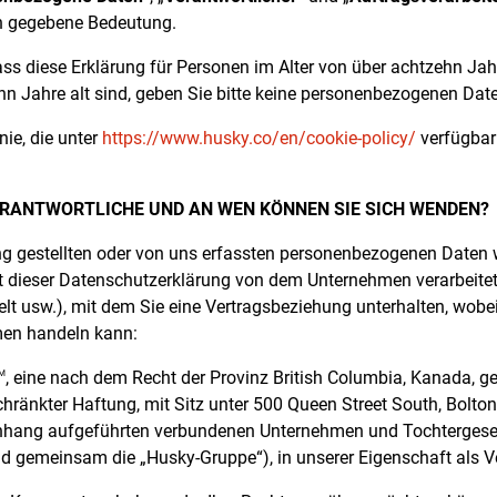
n gegebene Bedeutung.
ass diese Erklärung für Personen im Alter von über achtzehn Jah
hn Jahre alt sind, geben Sie bitte keine personenbezogenen Date
nie, die unter
https://www.husky.co/en/cookie-policy/
verfügbar 
ERANTWORTLICHE UND AN WEN KÖNNEN SIE SICH WENDEN?
ng gestellten oder von uns erfassten personenbezogenen Daten 
dieser Datenschutzerklärung von dem Unternehmen verarbeitet 
elt usw.), mit dem Sie eine Vertragsbeziehung unterhalten, wobe
en handeln kann:
, eine nach dem Recht der Provinz British Columbia, Kanada, 
M
chränkter Haftung, mit Sitz unter 500 Queen Street South, Bolto
Anhang aufgeführten verbundenen Unternehmen und Tochtergesell
nd gemeinsam die „Husky-Gruppe“), in unserer Eigenschaft als Ve