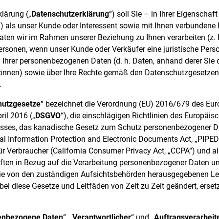
lärung („
Datenschutzerklärung
“) soll Sie – in Ihrer Eigenschaft
ii) als unser Kunde oder Interessent sowie mit Ihnen verbundene
en wir im Rahmen unserer Beziehung zu Ihnen verarbeiten (z. B.
ersonen, wenn unser Kunde oder Verkäufer eine juristische Person
 Ihrer personenbezogenen Daten (d. h. Daten, anhand derer Sie di
 können) sowie über Ihre Rechte gemäß den Datenschutzgesetze
.
hutzgesetze
“ bezeichnet die Verordnung (EU) 2016/679 des Eu
ril 2016 („
DSGVO
“), die einschlägigen Richtlinien des Europäis
ses, das kanadische Gesetz zum Schutz personenbezogener Da
 Information Protection and Electronic Documents Act, „PIPEDA
r Verbraucher (California Consumer Privacy Act, „CCPA“) und 
ften in Bezug auf die Verarbeitung personenbezogener Daten u
die von den zuständigen Aufsichtsbehörden herausgegebenen Le
bei diese Gesetze und Leitfäden von Zeit zu Zeit geändert, erse
enbezogene Daten
“, „
Verantwortlicher
“ und „
Auftragsverarbeit