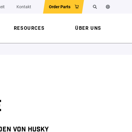
eit
Kontakt
Order Parts
Suchen
Sprache der 
RESOURCES
ÜBER UNS
E
DEN VON HUSKY