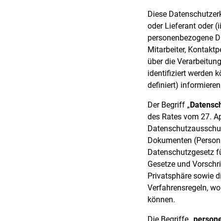
Diese Datenschutzerk
oder Lieferant oder (
personenbezogene Dat
Mitarbeiter, Kontaktp
über die Verarbeitung
identifiziert werden
definiert) informieren
Der Begriff „
Datensc
des Rates vom 27. Ap
Datenschutzausschus
Dokumenten (Personal
Datenschutzgesetz fü
Gesetze und Vorschri
Privatsphäre sowie 
Verfahrensregeln, wo
können.
Die Begriffe „
person