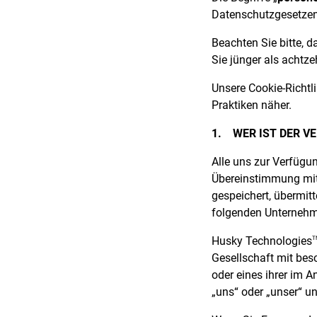
Datenschutzgesetze
Beachten Sie bitte, d
Sie jünger als achtze
Unsere Cookie-Richtli
Praktiken näher.
1.
WER IST DER V
Alle uns zur Verfügu
Übereinstimmung mit 
gespeichert, übermitt
folgenden Unternehm
Husky Technologies
T
Gesellschaft mit bes
oder eines ihrer im 
„uns“ oder „unser“ u