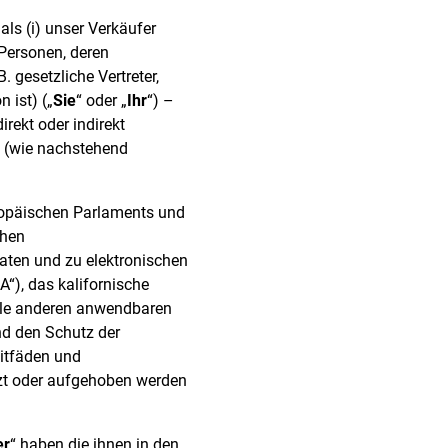
 als (i) unser Verkäufer
 Personen, deren
 gesetzliche Vertreter,
 ist) („
Sie
“ oder „
Ihr
“) –
rekt oder indirekt
n (wie nachstehend
ropäischen Parlaments und
chen
ten und zu elektronischen
“), das kalifornische
alle anderen anwendbaren
nd den Schutz der
itfäden und
tzt oder aufgehoben werden
er
“ haben die ihnen in den