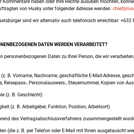
r Kommentare haben oder Ihre Rechte ausüben möchten, können 
ftragten von Husky unter folgender Adresse wenden:
chiefpriv
aatsbürger sind wir alternativ auch telefonisch erreichbar: +632
NENBEZOGENEN DATEN WERDEN VERARBEITET?
n personenbezogenen Daten zu Ihrer Person, die wir verarbeite
en (z. B. Vorname, Nachname, geschäftliche E-Mail-Adresse, gesc
se, Reisepass-, Personalausweis-, Steuernummer, Kopien von A
e (z. B. Geschlecht)
keit (z. B. Arbeitgeber, Funktion, Position, Arbeitsort)
hrend des Vertragsabschlussverfahrens zusammengestellt wurd
n (die z. B. per Telefon oder E-Mail mit Ihnen ausgetauscht we