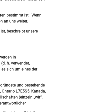
ren bestimmt ist.
Wenn
n an uns weiter.
ist, beschreibt unsere
werden in
(d. h. verwendet,
i es sich um eines der
gegründete und bestehende
n, Ontario L7E5S5, Kanada,
schaften (einzeln „wir“,
rantwortlicher.