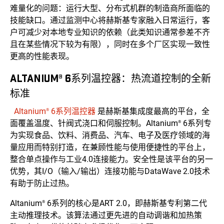
难量化的问题：运行大型、分布式机群的制造商所面临的
技能缺口。通过监测中心将赫斯基专家融入日常运行，客
户可减少对本地专业知识的依赖（此类知识通常参差不齐
且在某些情况下较为有限），同时在多个厂区实现一致性
更高的性能表现。
ALTANIUM® 6系列温控器：热流道控制的全新
标准
Altanium
6系列温控器
是赫斯基集成度最高的平台，全
®
面覆盖温度、针阀式浇口和伺服控制。Altanium
6系列专
®
为实现食品、饮料、消费品、汽车、电子及医疗领域的海
量应用而特别打造，在兼顾性能与使用便捷性的平台上，
整合单点操作与工业4.0连接能力。安全性是该平台的另一
优势，其I/O（输入/输出）连接功能与DataWave 2.0技术
有助于防止过热。
Altanium
6系列的核心是ART 2.0，即赫斯基专利第二代
®
主动推理技术。该算法通过更先进的自动调谐和加热策