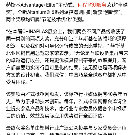
赫斯基Advantage+Elite™主动式、
远程监测服务
荣获“卓越
奖”，全新Altanium® 6系列温控器则同时斩获“创新奖”。
两个奖项均归属“节能技术优化”类别。
“在本届CHINAPLAS展会上，我们两条不同产品线收获了
同一类别的两项大奖，充分印证了赫斯基在该领域的深厚
积淀，以及我们对可量化运行成效的无比重视，” 赫斯基
北亚区销售副总裁彭家荣表示。“无论是互联设备集群带来
的卓越运行收益，还是更优模具控制带来的效率提升，客
户都需要切实可行且可量化的结果。这无疑也是两项解决
方案的设计初衷。我们深信：中国乃至全球客户都将从中
受益匪浅。”
该奖项由雅式橡塑网颁发，该橡塑行业媒体拥有40余年历
史，致力于推动技术创新。每年，雅式橡塑网都会邀请企
业提交参选产品和技术，由行业专家委员依据各个申报项
目的价值、效益及实际应用优势进行全面评估。
最终获奖名单由塑料行业广泛公众投票与专家委员会评审