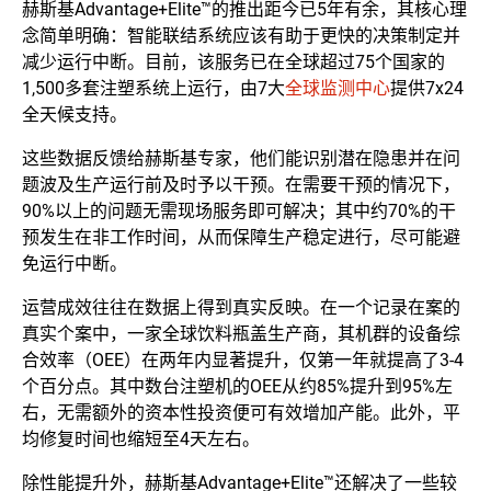
赫斯基Advantage+Elite™的推出距今已5年有余，其核心理
念简单明确：智能联结系统应该有助于更快的决策制定并
减少运行中断。目前，该服务已在全球超过75个国家的
1,500多套注塑系统上运行，由7大
全球监测中心
提供7x24
全天候支持。
这些数据反馈给赫斯基专家，他们能识别潜在隐患并在问
题波及生产运行前及时予以干预。在需要干预的情况下，
90%以上的问题无需现场服务即可解决；其中约70%的干
预发生在非工作时间，从而保障生产稳定进行，尽可能避
免运行中断。
运营成效往往在数据上得到真实反映。在一个记录在案的
真实个案中，一家全球饮料瓶盖生产商，其机群的设备综
合效率（OEE）在两年内显著提升，仅第一年就提高了3-4
个百分点。其中数台注塑机的OEE从约85%提升到95%左
右，无需额外的资本性投资便可有效增加产能。此外，平
均修复时间也缩短至4天左右。
除性能提升外，赫斯基Advantage+Elite™还解决了一些较