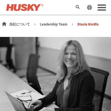
Search
Change t
当社について
Leadership Team
Stacie Kordts