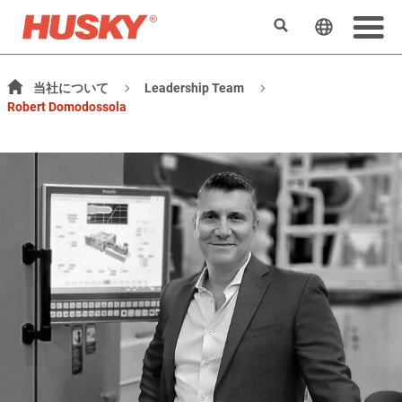
Search
Change t
当社について
Leadership Team
Robert Domodossola