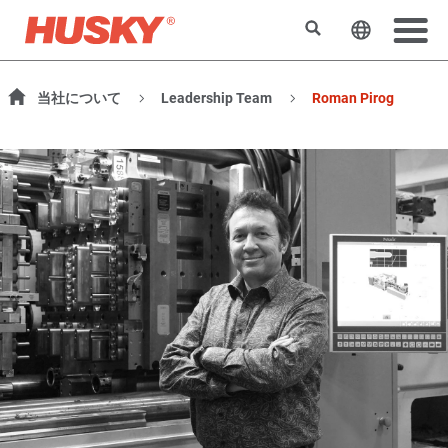
Search
Change t
当社について
Leadership Team
Roman Pirog