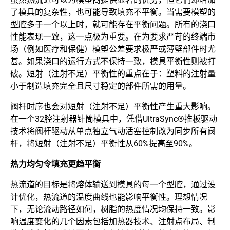
了模具的复杂性，也可能导致填充不平衡。当需要模塑的
型腔多于一个以上时，就可能存在平衡问题。所有的浇口
性能表现一致，这一点极为重要。在为要求严苛的终端市
场（例如医疗和保健）模塑公差要求极严或薄壁部件时尤
甚。如果浇口的运行方式不保持一致，模具平衡性则被打
破。短射（注射不足）平衡性的重点在于：塑料的注射量
小于制造填充完全且尺寸稳定的部件所需的用量。
阀杆时序也会对短射（注射不足）平衡性产生重大影响。
在一个32腔注射器针筒模具中，凭借UltraSync®推板驱动
技术将阀杆驱动从单点独立气动活塞控制改为同步所有阀
杆，将短射（注射不足）平衡性从60%提高至90%。
热力均匀令填充更趋平衡
热流道的目标是将熔体输送到模具的每一个型腔，通过设
计优化，热流道的温度曲线也能影响平衡性。理想情况
下，无论流动路径如何，树脂的热度情况均保持一致。影
响温度变化的几个因素包括加热器技术、注射点布局、制