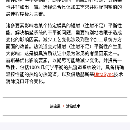
衡性的程序不尽相同，即便对同一系统进行检测，其结果
也并非如出一辙。选择适合具体加工需求并匹配期望值的
最佳程序极为关键。
诸多要素影响着某个特定模具的短射（注射不足）平衡性
能。解决模塑系统的不平衡问题，需要特别地着眼于造成
变化的影响因素。减少工艺变化涉及到整个加工系统方方
面面的改善。热流道会对短射（注射不足）平衡性产生重
大影响；这是模具资质认证中最为常见的考量因素之一。
赫斯基优化影响要素，以期尽可能地减少变化，并提高一
致性，包括100%几何学平衡的热流道系统设计，具备精确
温控性能的热均匀热流道，以及借助赫斯基
UltraSync
技术
消除浇口开合变化。
热流道
涉及技术