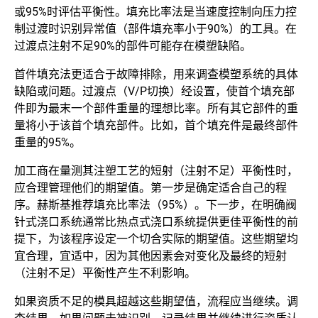
或95%时评估平衡性。填充比率法是当速度控制向压力控
制过渡时识别异常值（部件填充率小于90%）的工具。在
过渡点注射不足90%的部件可能存在模塑缺陷。
首件填充法更适合于故障排除，用来调查模塑系统的具体
缺陷或问题。过渡点（V/P切换）经设置，使首个填充部
件即为最末一个部件重量的理想比率。所有其它部件的重
量将小于该首个填充部件。比如，首个填充件是最终部件
重量的95%。
加工商在量测其注塑工艺的短射（注射不足）平衡性时，
应合理管理他们的期望值。第一步是确定适合自己的程
序。赫斯基推荐填充比率法（95%）。下一步，在明确阀
针式浇口系统通常比热点式浇口系统提供更佳平衡性的前
提下，为该程序设定一个切合实际的期望值。这些期望均
宜合理，宜适中，因为其他因素会对变化及最终的短射
（注射不足）平衡性产生不利影响。
如果资质不足的模具超越这些期望值，流程应当继续。调