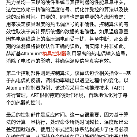
热力呈均一表现的硬件系统与其控制器的性能息息相关，
这往往依赖于精确的温度信号、优化并受控的算法以及快
速的反应时间。首要的、同样也是最重要的考虑因素是：
用来决定模具温度的热电偶信号的准确性。控制算法的有
效性取决于其计算所依据的数据的准确性。如果温度测量
因热电偶线路上的高压漏电而受干扰，甚至中断，那么此
刻的温测值将被误认作正确的读数，而实际上并非如此。
赫斯基Altanium
模具控制器
利用隔离的热电偶输入信号，
®
消除了电噪声的影响，并确保温度信号真实有效。
第二个控制部件则是控制算法。该算法包含相关指令——基
于热电偶的反馈，调制功率输出以适应过程中的变化。以
Altanium控制器为例，该过程采用主动推理技术（ART）
进行管理，ART根据特定的操作环境，自动地优化对于每
个加热器的控制。
最后的控制部件是反应时间。这一点很重要，因为基于算
法的计算一旦执行，处理命令所耗时间越长，温度超出公
差范围就越多。使用分布式控制体系结构减少了信号必须
传输的距离，从而使命令能够在尽可能短的时间内予以执