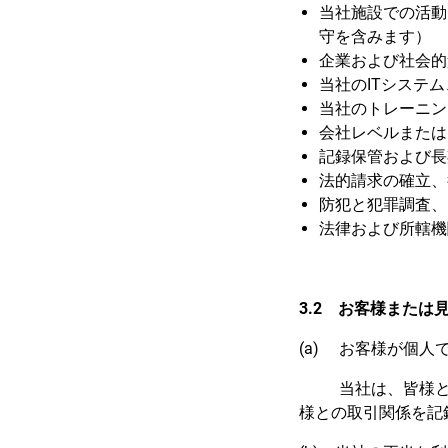
当社施設での活動
守を含みます）
企業および社会的
当社のITシステ
当社のトレーニン
会社レベルまたは
記録保管および長
法的請求の確立、
防犯と犯罪調査、
法律および所轄機
3.2 お客様または
(a) お客様が個
当社は、皆様との
様との取引関係を記