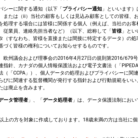
バシーに関する通知（以下「
プライバシー通知
」といいます）
、または（ii）当社の顧客もしくは見込み顧客としての皆様、
を処理する場合には皆様に関係する個人（例えば、当社のお客
、従業員、連絡先担当者など）（以下、総称して「
皆様
」とい
タ（すなわち、皆様を直接または間接に特定するデータ）の処
基づく皆様の権利についてお知らせするものです。
、欧州議会および理事会の2016年4月27日の規則第2016/679
連指針、カナダの個人情報保護法および電子文書法（「PIPED
法（「CCPA」）、個人データの処理およびプライバシーに関
らびに関連する監督機関が発行する指針および行動規範をいい
たは廃止を含みます。
データ管理者
」、「
データ処理者
」は、データ保護法制におい
歳以上の方を対象に作成しております。18歳未満の方は当社に