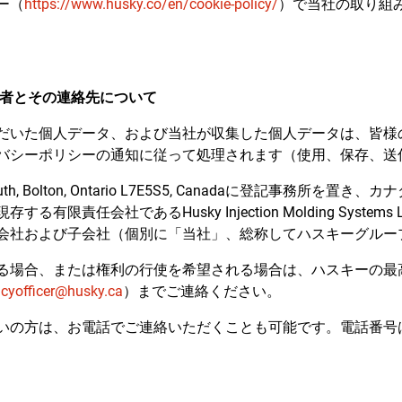
シー（
https://www.husky.co/en/cookie-policy/
）で当社の取り組
者とその連絡先について
だいた個人データ、および当社が収集した個人データは、皆様
バシーポリシーの通知に従って処理されます（使用、保存、送
et South, Bolton, Ontario L7E5S5, Canadaに登記事務
有限責任会社であるHusky Injection Molding System
会社および子会社（個別に「当社」、総称してハスキーグルー
る場合、または権利の行使を希望される場合は、ハスキーの最
acyofficer@husky.ca
）までご連絡ください。
の方は、お電話でご連絡いただくことも可能です。電話番号は、+63