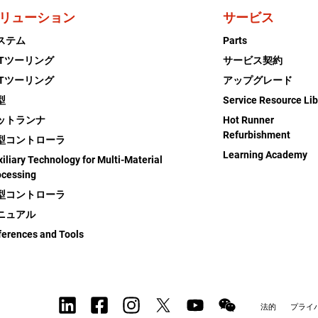
リューション
サービス
ステム
Parts
ETツーリング
サービス契約
ETツーリング
アップグレード
型
Service Resource Lib
ットランナ
Hot Runner
Refurbishment
型コントローラ
Learning Academy
iliary Technology for Multi-Material
ocessing
型コントローラ
ニュアル
ferences and Tools
法的
プライ