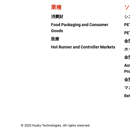
業種
ソ
消費財
シ
Food Packaging and Consumer
P
Goods
P
医療
金
Hot Runner and Controller Markets
ホ
金
Aux
Pr
金
マ
Re
© 2025 Husky Technologies. All rights reserved.