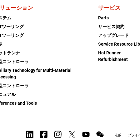
リューション
サービス
ステム
Parts
ETツーリング
サービス契約
ETツーリング
アップグレード
型
Service Resource Lib
ットランナ
Hot Runner
Refurbishment
型コントローラ
iliary Technology for Multi-Material
ocessing
型コントローラ
ニュアル
ferences and Tools
法的
プライ