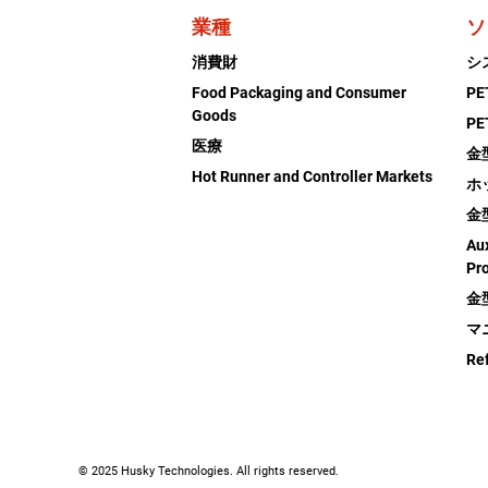
業種
ソ
消費財
シ
Food Packaging and Consumer
P
Goods
P
医療
金
Hot Runner and Controller Markets
ホ
金
Aux
Pr
金
マ
Re
© 2025 Husky Technologies. All rights reserved.