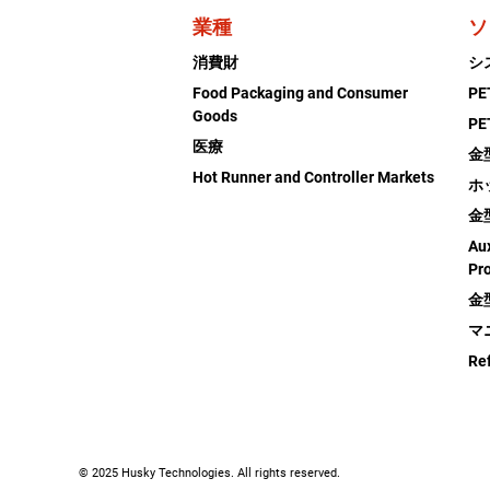
業種
ソ
消費財
シ
Food Packaging and Consumer
P
Goods
P
医療
金
Hot Runner and Controller Markets
ホ
金
Aux
Pr
金
マ
Re
© 2025 Husky Technologies. All rights reserved.