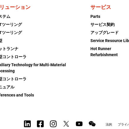
リューション
サービス
ステム
Parts
ETツーリング
サービス契約
ETツーリング
アップグレード
型
Service Resource Lib
ットランナ
Hot Runner
Refurbishment
型コントローラ
iliary Technology for Multi-Material
ocessing
型コントローラ
ニュアル
ferences and Tools
法的
プライ