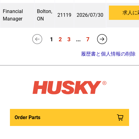
Financial
Bolton,
求人に
21119
2026/07/30
Manager
ON
1
2
3
...
7
履歴書と個人情報の削除
Order Parts