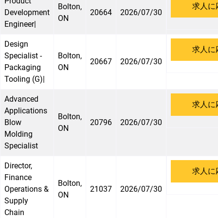
Product
求人に
Bolton,
Development
20664
2026/07/30
ON
Engineer|
Design
求人に
Specialist -
Bolton,
20667
2026/07/30
Packaging
ON
Tooling (G)|
Advanced
求人に
Applications
Bolton,
Blow
20796
2026/07/30
ON
Molding
Specialist
Director,
求人に
Finance
Bolton,
Operations &
21037
2026/07/30
ON
Supply
Chain