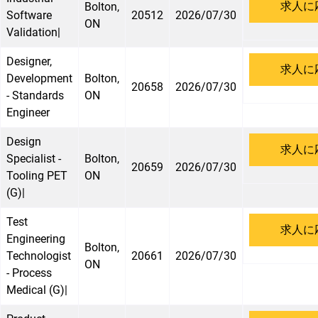
求人に
Bolton,
Software
20512
2026/07/30
ON
Validation|
Designer,
求人に
Development
Bolton,
20658
2026/07/30
- Standards
ON
Engineer
Design
求人に
Specialist -
Bolton,
20659
2026/07/30
Tooling PET
ON
(G)|
Test
求人に
Engineering
Bolton,
Technologist
20661
2026/07/30
ON
- Process
Medical (G)|