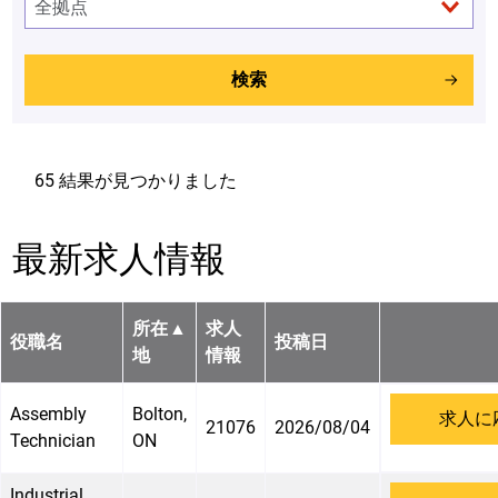
検索
65 結果が見つかりました
最新求人情報
所在
▲
求人
役職名
投稿日
地
情報
Assembly
Bolton,
求人に
21076
2026/08/04
Technician
ON
Industrial